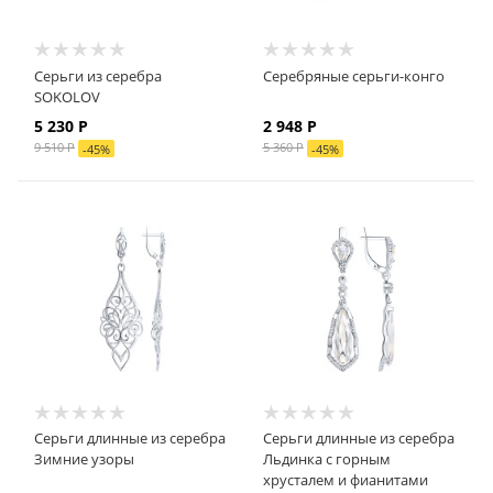
Серьги из серебра
Серебряные серьги-конго
SOKOLOV
5 230
Р
2 948
Р
9 510
Р
5 360
Р
-
45
%
-
45
%
Серьги длинные из серебра
Серьги длинные из серебра
Зимние узоры
Льдинка с горным
хрусталем и фианитами