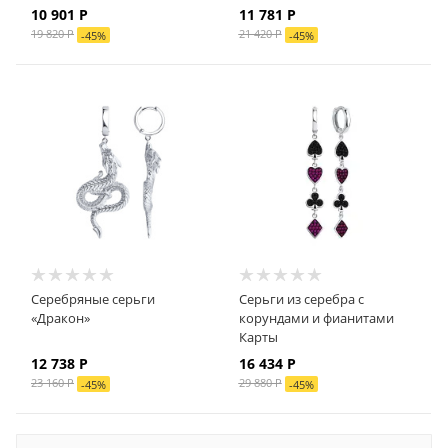
10 901
Р
11 781
Р
19 820
Р
21 420
Р
-
45
%
-
45
%
Серебряные серьги
Серьги из серебра с
«Дракон»
корундами и фианитами
Карты
12 738
Р
16 434
Р
23 160
Р
29 880
Р
-
45
%
-
45
%