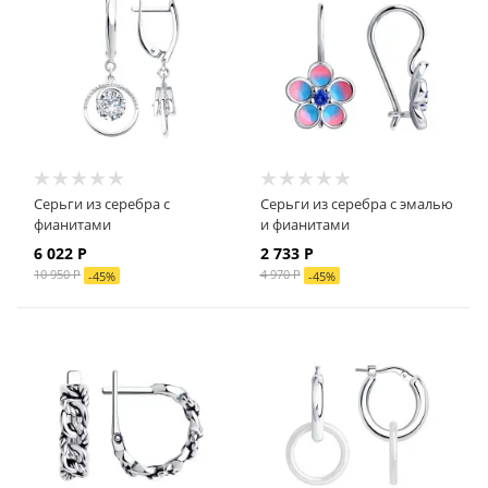
Серьги из серебра с
Серьги из серебра с эмалью
фианитами
и фианитами
6 022
Р
2 733
Р
10 950
Р
4 970
Р
-
45
%
-
45
%