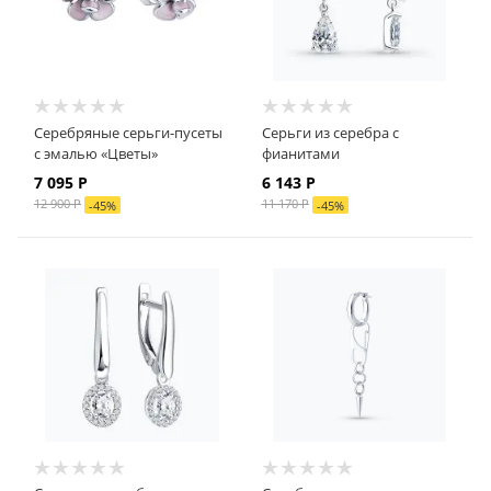
Серебряные серьги-пусеты
Серьги из серебра с
с эмалью «Цветы»
фианитами
7 095
Р
6 143
Р
12 900
Р
11 170
Р
-
45
%
-
45
%