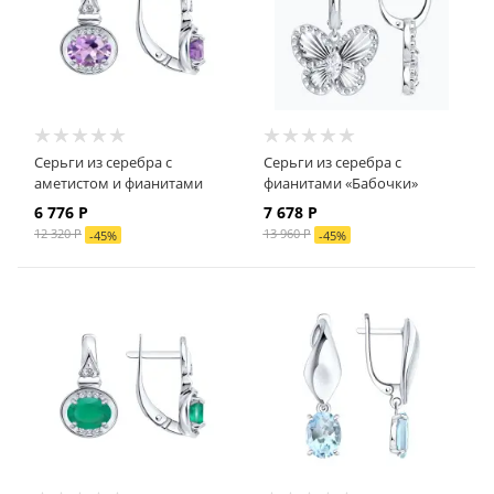
Серьги из серебра с
Серьги из серебра с
аметистом и фианитами
фианитами «Бабочки»
6 776
Р
7 678
Р
12 320
Р
13 960
Р
-
45
%
-
45
%