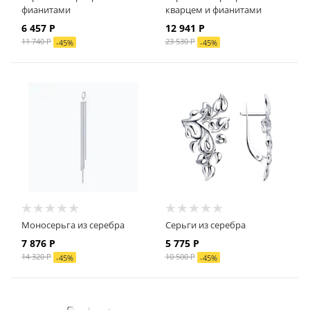
фианитами
кварцем и фианитами
6 457
Р
12 941
Р
11 740
Р
23 530
Р
-
45
%
-
45
%
Моносерьга из серебра
Серьги из серебра
7 876
Р
5 775
Р
14 320
Р
10 500
Р
-
45
%
-
45
%