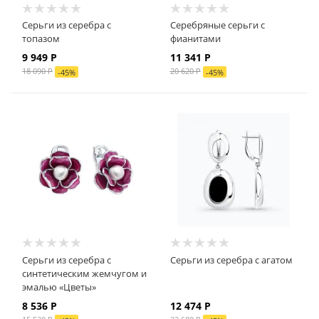
Серьги из серебра с
Серебряные серьги с
топазом
фианитами
9 949
Р
11 341
Р
18 090
Р
20 620
Р
-
45
%
-
45
%
Серьги из серебра с
Серьги из серебра с агатом
синтетическим жемчугом и
эмалью «Цветы»
8 536
Р
12 474
Р