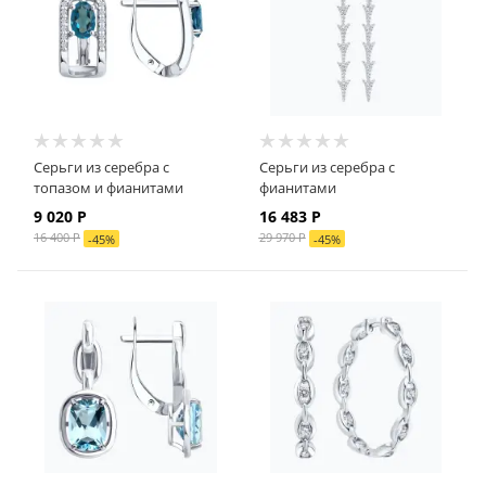
Серьги из серебра с
Серьги из серебра с
топазом и фианитами
фианитами
9 020
Р
16 483
Р
16 400
Р
29 970
Р
-
45
%
-
45
%