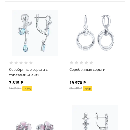
Серебряные серьги с
Серебряные серьги
топазами «Бант»
7 815
Р
19 970
Р
14 210
Р
36 310
Р
-
45
%
-
45
%