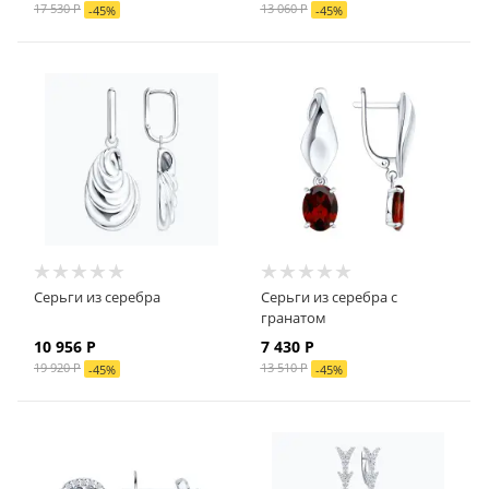
17 530
Р
13 060
Р
-
45
%
-
45
%
Серьги из серебра
Серьги из серебра с
гранатом
10 956
Р
7 430
Р
19 920
Р
13 510
Р
-
45
%
-
45
%