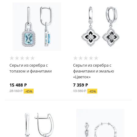
Серьги из серебра с
Серьги из серебра с
топазом и фианитами
фианитами и эмалью
«Цветок»
15 488
Р
7 359
Р
28 160
Р
13 380
Р
-
45
%
-
45
%