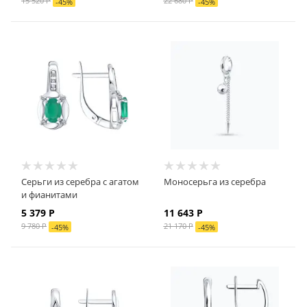
15 520
Р
22 680
Р
-
45
%
-
45
%
Серьги из серебра с агатом
Моносерьга из серебра
и фианитами
5 379
Р
11 643
Р
9 780
Р
21 170
Р
-
45
%
-
45
%