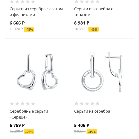
Серьги из серебра с агатом
Серьги из серебра с
и фианитами
топазом
6 666
Р
8 981
Р
12 120
Р
16 330
Р
-
45
%
-
45
%
Серебряные серьги
Серьги из серебра
«Сердце»
6 759
Р
5 406
Р
12 290
Р
9 830
Р
-
45
%
-
45
%