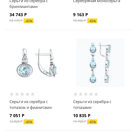
Серьги из серебра с
Серебряная моносерьга
бриллиантами
34 743
Р
9 163
Р
63 170
Р
16 660
Р
-
45
%
-
45
%
Серьги из серебра с
Серьги из серебра с
топазом и фианитами
топазами
7 051
Р
10 835
Р
12 820
Р
19 700
Р
-
45
%
-
45
%