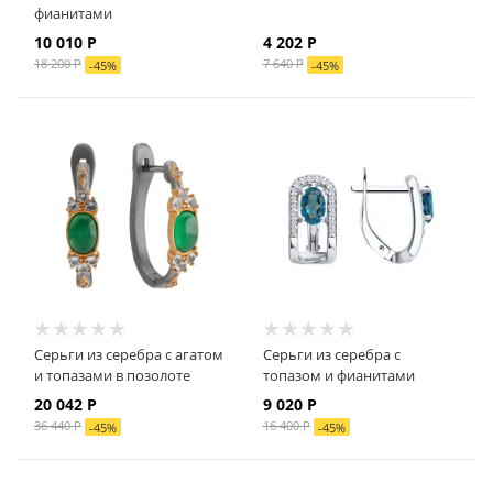
фианитами
10 010
Р
4 202
Р
18 200
Р
7 640
Р
-
45
%
-
45
%
Серьги из серебра с агатом
Серьги из серебра с
и топазами в позолоте
топазом и фианитами
20 042
Р
9 020
Р
36 440
Р
16 400
Р
-
45
%
-
45
%