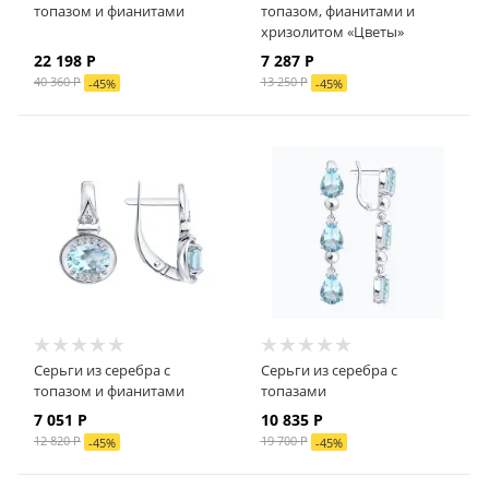
топазом и фианитами
топазом, фианитами и
хризолитом «Цветы»
22 198
Р
7 287
Р
40 360
Р
13 250
Р
-
45
%
-
45
%
Серьги из серебра с
Серьги из серебра с
топазом и фианитами
топазами
7 051
Р
10 835
Р
12 820
Р
19 700
Р
-
45
%
-
45
%