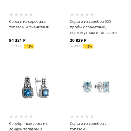
Серьги из серебра с
Серьги из серебра 925
топазом и фианитами
пробы с гранатами,
перламутром и топазами
84 331
Р
20 839
Р
153 330
Р
37 890
Р
-
45
%
-
45
%
Серебряные серьги с
Серьги из серебра с
лондон топазом и
топазом