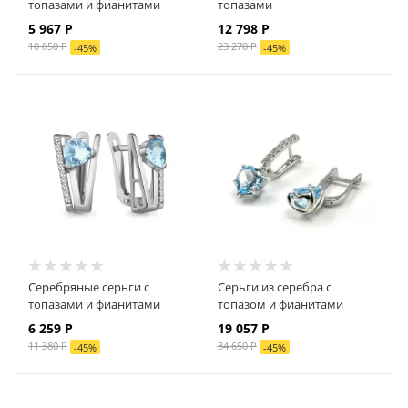
топазами и фианитами
топазами
5 967
Р
12 798
Р
10 850
Р
23 270
Р
-
45
%
-
45
%
Серебряные серьги с
Серьги из серебра с
топазами и фианитами
топазом и фианитами
6 259
Р
19 057
Р
11 380
Р
34 650
Р
-
45
%
-
45
%