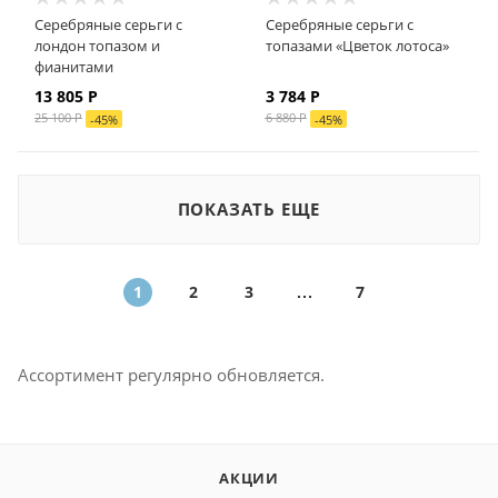
Серебряные серьги с
Серебряные серьги с
лондон топазом и
топазами «Цветок лотоса»
фианитами
13 805
Р
3 784
Р
25 100
Р
6 880
Р
-
45
%
-
45
%
ПОКАЗАТЬ ЕЩЕ
1
2
3
7
Ассортимент регулярно обновляется.
АКЦИИ