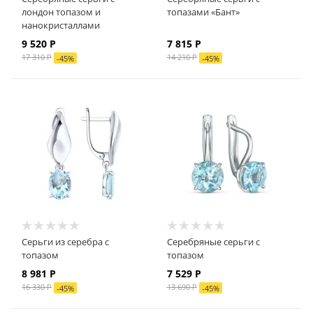
лондон топазом и
топазами «Бант»
нанокристаллами
9 520
Р
7 815
Р
17 310
Р
14 210
Р
-
45
%
-
45
%
Серьги из серебра с
Серебряные серьги с
топазом
топазом
8 981
Р
7 529
Р
16 330
Р
13 690
Р
-
45
%
-
45
%