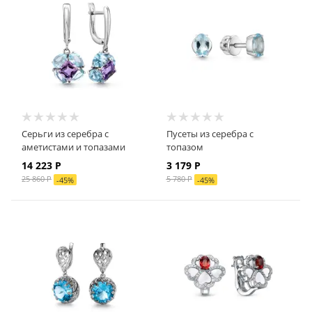
Серьги из серебра с
Пусеты из серебра с
аметистами и топазами
топазом
14 223
Р
3 179
Р
25 860
Р
5 780
Р
-
45
%
-
45
%