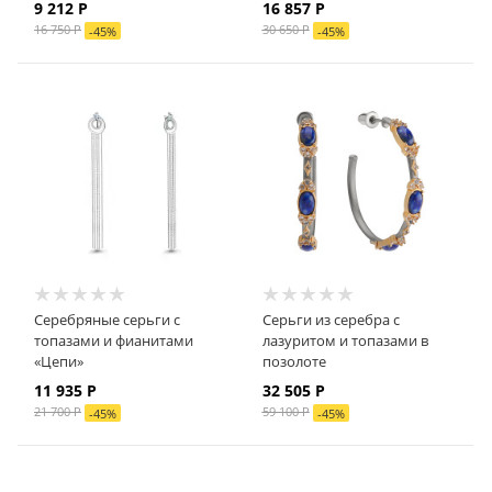
9 212
Р
16 857
Р
16 750
Р
30 650
Р
-
45
%
-
45
%
Серебряные серьги с
Серьги из серебра с
топазами и фианитами
лазуритом и топазами в
«Цепи»
позолоте
11 935
Р
32 505
Р
21 700
Р
59 100
Р
-
45
%
-
45
%