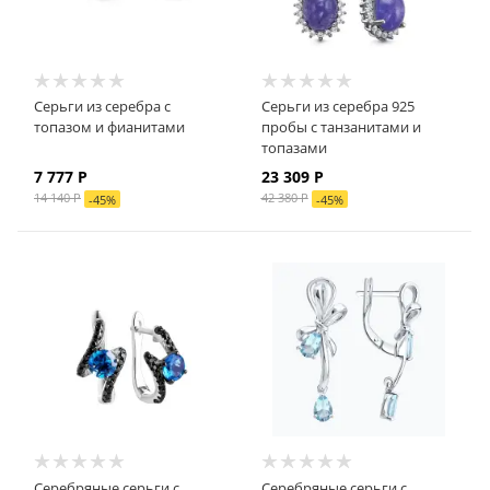
Серьги из серебра с
Серьги из серебра 925
топазом и фианитами
пробы с танзанитами и
топазами
7 777
Р
23 309
Р
14 140
Р
42 380
Р
-
45
%
-
45
%
Серебряные серьги с
Серебряные серьги с