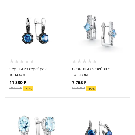
Серьги из серебра с
Серьги из серебра с
топазом
топазом
11 330
Р
7 755
Р
20 600
Р
14 100
Р
-
45
%
-
45
%