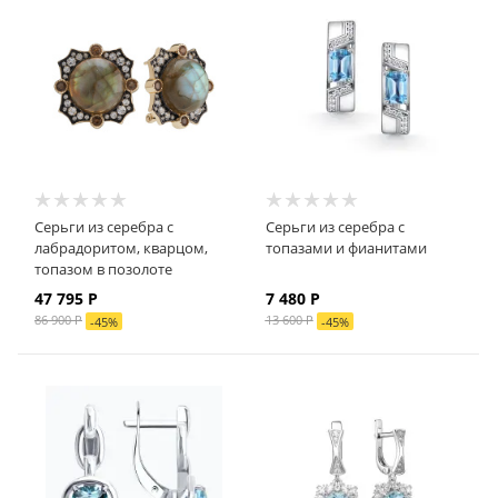
Серьги из серебра с
Серьги из серебра с
лабрадоритом, кварцом,
топазами и фианитами
топазом в позолоте
47 795
Р
7 480
Р
86 900
Р
13 600
Р
-
45
%
-
45
%