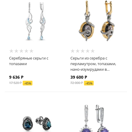
Серебряные серьги с
Серьги из серебра с
топазами
перламутром, топазами,
нано-изумрудами в
позолоте
9 636
Р
39 600
Р
17 520
Р
72 000
Р
-
45
%
-
45
%