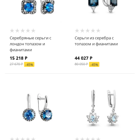
Серебряные серьги с
Серьги из серебра с
лондон топазом и
топазом и фианитами
фианитами
15 218
Р
44 027
Р
27 670
Р
80 050
Р
-
45
%
-
45
%