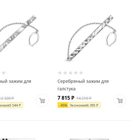
ный зажим для
Серебряный зажим для
галстука
7 815
Р
12 320
Р
14 210
Р
номия
5 544
Р
-
45
%
Экономия
6 395
Р