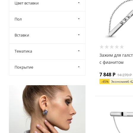
Цвет вставки
Пол
Вставки
Тематика
Зажим для галст
с фианитом
Покрытие
7 848
Р
14 270
Р
-
45
%
Экономия
6 4