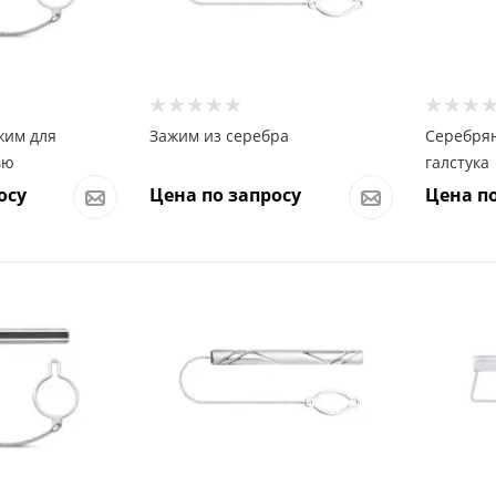
жим для
Зажим из серебра
Серебря
ью
галстука
осу
Цена по запросу
Цена по