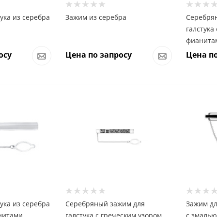
ука из серебра
Зажим из серебра
Серебря
галстука
фианита
осу
Цена по запросу
Цена по
ука из серебра
Серебряный зажим для
Зажим дл
нитами
галстука с греческим узором
с эмалью