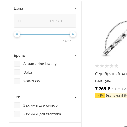
Цена
0
14 270
Бренд
Aquamarine Jewelry
Delta
Серебряный за
галстука
SOKOLOV
7 265
Р
13 210
Р
-
45
%
Экономия
5 9
Тип
Зажимы для купюр
Зажимы для галстука