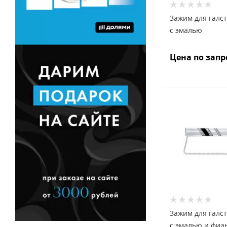
Зажим для галст
с эмалью
Цена по запр
Зажим для галст
с эмалью и фиа