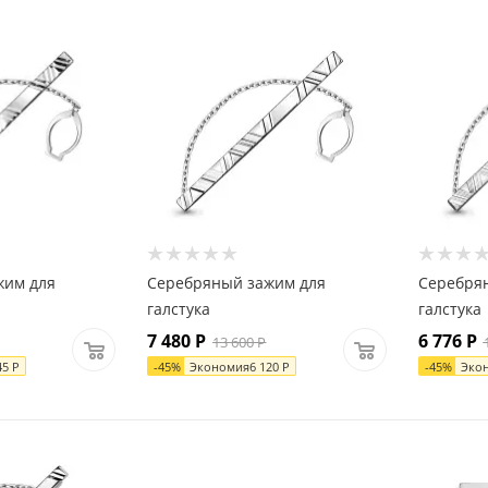
жим для
Серебряный зажим для
Серебря
галстука
галстука
7 480
Р
6 776
Р
13 600
Р
45
Р
-
45
%
Экономия
6 120
Р
-
45
%
Эко