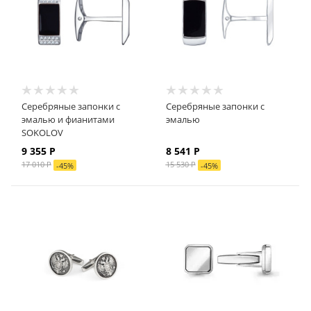
Серебряные запонки с
Серебряные запонки с
эмалью и фианитами
эмалью
SOKOLOV
9 355
Р
8 541
Р
17 010
Р
15 530
Р
-
45
%
-
45
%