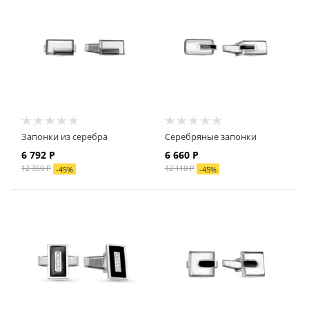
Запонки из серебра
Серебряные запонки
6 792
Р
6 660
Р
12 350
Р
12 110
Р
-
45
%
-
45
%