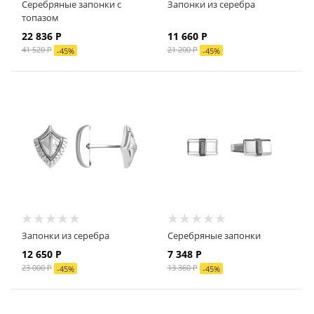
Серебряные запонки с
Запонки из серебра
топазом
22 836
Р
11 660
Р
41 520
Р
21 200
Р
-
45
%
-
45
%
Запонки из серебра
Серебряные запонки
12 650
Р
7 348
Р
23 000
Р
13 360
Р
-
45
%
-
45
%