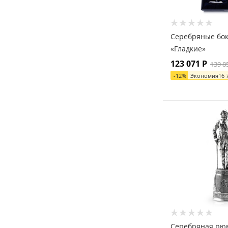
Серебряные бок
«Гладкие»
123 071
Р
139 8
-
12
%
Экономия
16 
Серебряная рю