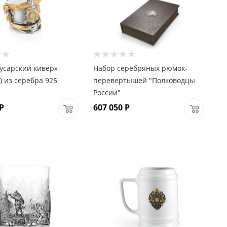
усарский кивер»
Набор серебряных рюмок-
) из серебра 925
перевертышей "Полководцы
России"
Р
607 050
Р