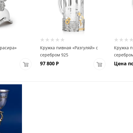
ирасира»
Кружка пивная «Разгуляй» с
Кружка п
серебром 925
серебром
97 800
Р
Цена по