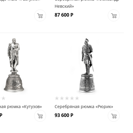
Невский»
87 600
Р
ая рюмка «Кутузов»
Серебряная рюмка «Рюрик»
Р
93 600
Р