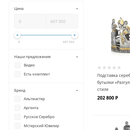
Цена
0
607 050
Наши предложения
Видео
Есть комплект
Подставка сере
бутылки «Разгул
стиле
Бренд
202 800
Р
Альтмастер
Аргента
Русское Серебро
Мстерский Ювелир