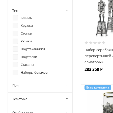
Тип
Бокалы
Кружки
Стопки
Рюмки
Подстаканники
Набор серебря
перевертышей 
Подставки
авиаторы»
Стаканы
283 350
Р
Наборы бокалов
Наборы рюмок
Пол
Есть комплект
Тематика
Особенности