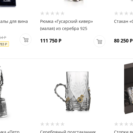
алы для вина
Рюмка «Гусарский кивер»
Стакан «
(малая) из серебра 925
54
Р
111 750
Р
80 250
Р
783
Р
мка «Петр
Серебряный подстаканник
Стопки в