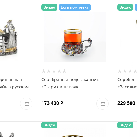
Видео
Есть комплект
Видео
бряная для
Серебряный подстаканник
Серебря
яй» в русском
«Старик и невод»
«Василис
173 400
Р
229 500
Видео
Видео