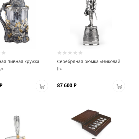
ая пивная кружка
Серебряная рюмка «Николай
ь»
II»
Р
87 600
Р