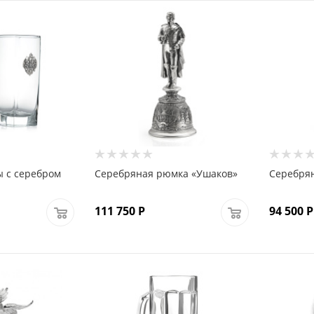
ы с серебром
Серебряная рюмка «Ушаков»
Серебря
111 750
Р
94 500
Р