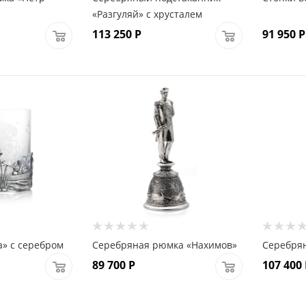
«Разгуляй» с хрусталем
113 250
Р
91 950
Р
а» с серебром
Серебряная рюмка «Нахимов»
Серебрян
89 700
Р
107 400