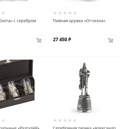
Охота» с серебром
Пивная кружка «Отчизна»
27 450
Р
одочные «Разгуляй»
Серебряная рюмка «Александр