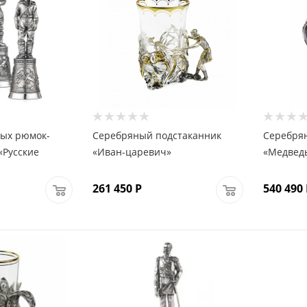
ных рюмок-
Серебряный подстаканник
Серебрян
«Русские
«Иван-царевич»
«Медвед
261 450
Р
540 490