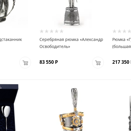
дстаканник
Серебряная рюмка «Александр
Рюмка «Г
Освободитель»
(большая
83 550
Р
217 350