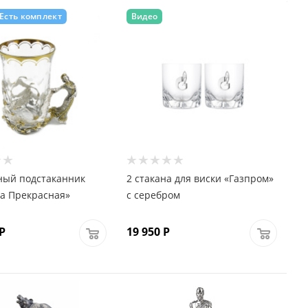
Есть комплект
Видео
ный подстаканник
2 стакана для виски «Газпром»
а Прекрасная»
с серебром
Р
19 950
Р