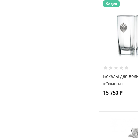
Видео
Бокалы для вод
«Символ»
15 750
Р