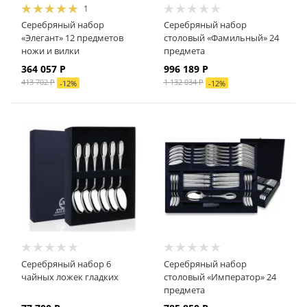
1
Серебряный набор
Серебряный набор
«Элегант» 12 предметов
столовый «Фамильный» 24
ножи и вилки
предмета
364 057
Р
996 189
Р
413 702
Р
1 132 034
Р
-
12
%
-
12
%
Серебряный набор 6
Серебряный набор
чайных ложек гладких
столовый «Император» 24
предмета