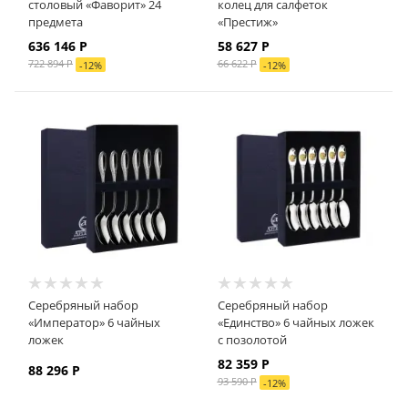
столовый «Фаворит» 24
колец для салфеток
предмета
«Престиж»
636 146
Р
58 627
Р
722 894
Р
66 622
Р
-
12
%
-
12
%
Серебряный набор
Серебряный набор
«Император» 6 чайных
«Единство» 6 чайных ложек
ложек
с позолотой
82 359
Р
88 296
Р
93 590
Р
-
12
%