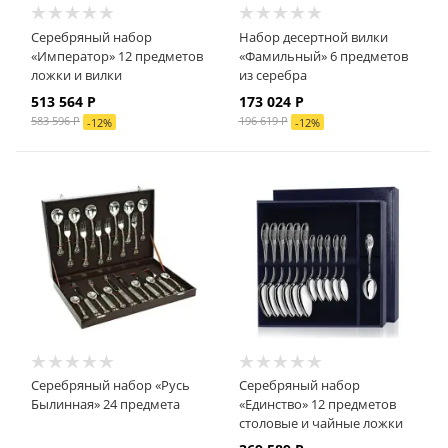
Серебряный набор
Набор десертной вилки
«Император» 12 предметов
«Фамильный» 6 предметов
ложки и вилки
из серебра
513 564
Р
173 024
Р
583 596
Р
196 619
Р
-
12
%
-
12
%
Серебряный набор «Русь
Серебряный набор
Былинная» 24 предмета
«Единство» 12 предметов
столовые и чайные ложки