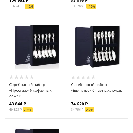
100 532
Р
93 093
Р
114 241
Р
105 788
Р
-
12
%
-
12
%
Серебряный набор
Серебряный набор
«Престиж» 6 кофейных
«Единство» 6 чайных ложек
ложек
43 844
Р
74 620
Р
49 823
Р
84 796
Р
-
12
%
-
12
%