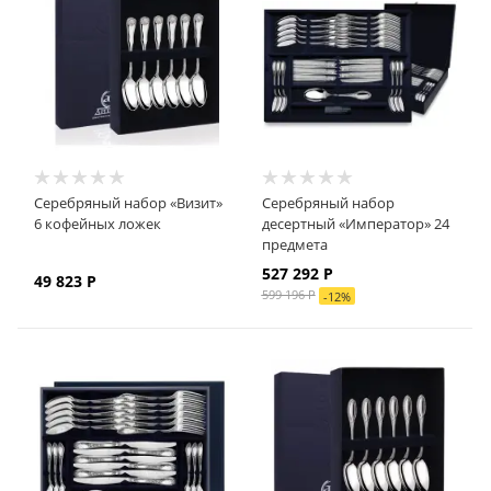
Серебряный набор «Визит»
Серебряный набор
6 кофейных ложек
десертный «Император» 24
предмета
527 292
Р
49 823
Р
599 196
Р
-
12
%