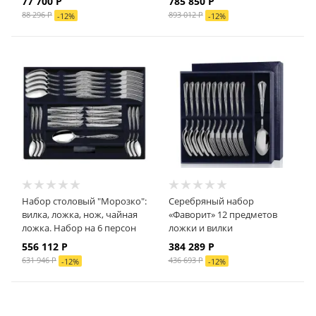
77 700
Р
785 850
Р
88 296
Р
893 012
Р
-
12
%
-
12
%
Набор столовый "Морозко":
Серебряный набор
вилка, ложка, нож, чайная
«Фаворит» 12 предметов
ложка. Набор на 6 персон
ложки и вилки
556 112
Р
384 289
Р
631 946
Р
436 693
Р
-
12
%
-
12
%