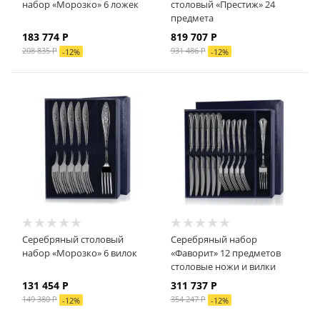
набор «Морозко» 6 ложек
столовый «Престиж» 24
предмета
183 774
Р
819 707
Р
208 835
Р
931 486
Р
-
12
%
-
12
%
Серебряный столовый
Серебряный набор
набор «Морозко» 6 вилок
«Фаворит» 12 предметов
столовые ножи и вилки
131 454
Р
311 737
Р
149 380
Р
354 247
Р
-
12
%
-
12
%