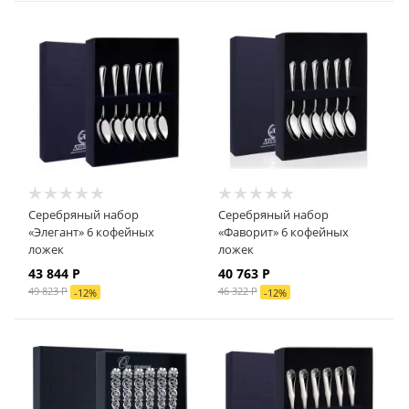
Серебряный набор
Серебряный набор
«Элегант» 6 кофейных
«Фаворит» 6 кофейных
ложек
ложек
43 844
Р
40 763
Р
49 823
Р
46 322
Р
-
12
%
-
12
%