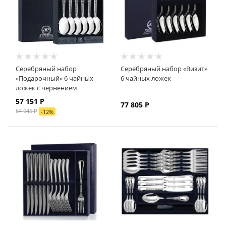
Серебряный набор
Серебряный набор «Визит»
«Подарочный» 6 чайных
6 чайных ложек
ложек с чернением
57 151
Р
77 805
Р
64 945
Р
-
12
%