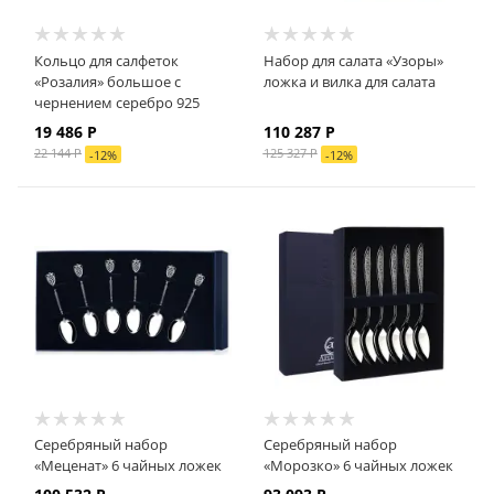
Кольцо для салфеток
Набор для салата «Узоры»
«Розалия» большое с
ложка и вилка для салата
чернением серебро 925
19 486
Р
110 287
Р
22 144
Р
125 327
Р
-
12
%
-
12
%
Серебряный набор
Серебряный набор
«Меценат» 6 чайных ложек
«Морозко» 6 чайных ложек