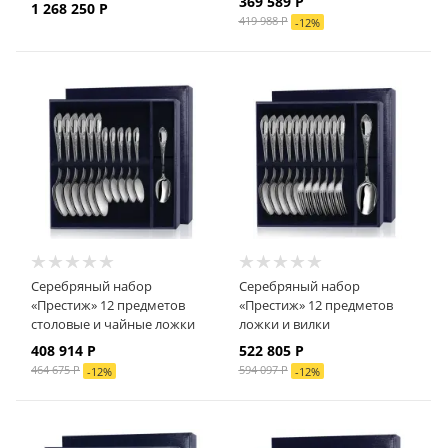
369 589
Р
1 268 250
Р
419 988
Р
-
12
%
Серебряный набор
Серебряный набор
«Престиж» 12 предметов
«Престиж» 12 предметов
столовые и чайные ложки
ложки и вилки
408 914
Р
522 805
Р
464 675
Р
594 097
Р
-
12
%
-
12
%