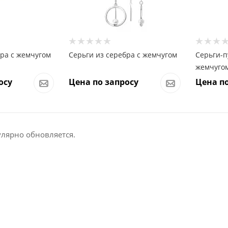
бра с жемчугом
Серьги из серебра с жемчугом
Серьги-п
жемчуго
осу
Цена по запросу
Цена по
улярно обновляется.