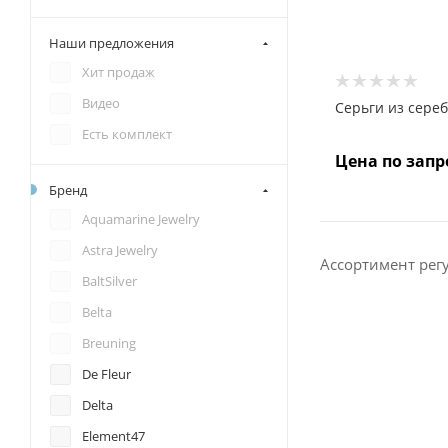
Наши предложения
Хит продаж
Видео
Серьги из сере
Есть комплект
Цена по запр
Бренд
Aquamarine Jewelry
Astra Jewelry
Ассортимент рег
BaltSilver
Belta
Breuning
De Fleur
Delta
Element47