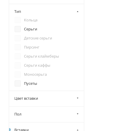
ELLE
Тип
ETHNICA
Кольца
Fidelis
Серьги
FilLart Studio
Детские серьги
Fresh
Пирсинг
Kabarovsky
Серьги клаймберы
KU&KU
Серьги каффы
L-Silver
Моносерьга
Legenda
Пусеты
Markiz
Серьги протяжки
Пераскева
Цвет вставки
Серьги джекеты
Pokrovsky Jewelry
Пол
Rebel Heart
SARKISSIAN
Вставки