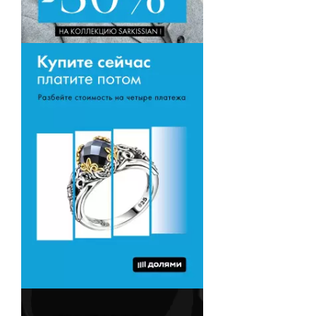
жемчуг барокко
жемчуг имитация
жемчуг культивированный
жемчуг майорика
жемчуг синтетический
зеленый агат
золото
изменить или удалить
изумруд
иолит
карборунд
карнелиан
Кахалонг
Кахолонг