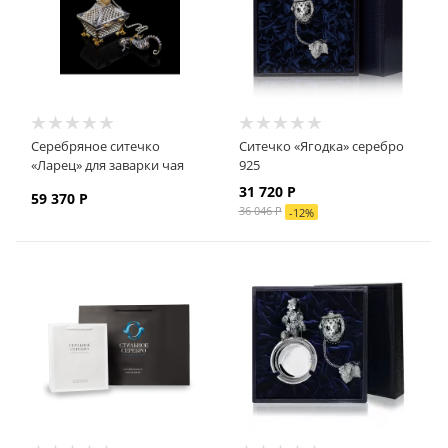
Серебряное ситечко
Ситечко «Ягодка» серебро
«Ларец» для заварки чая
925
31 720
Р
59 370
Р
36 046
Р
-
12
%