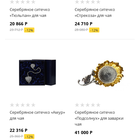
Серебряное ситечко
Серебряное ситечко
«Тюльпан» для чая
«Стрекоза» для чая
20 866
Р
24 710
Р
23 712
Р
28 080
Р
-
12
%
-
12
%
Серебряное ситечко «Амур»
Серебряное ситечко
для чая
«Подсолнух» для заварки
чая
22 316
Р
41 000
Р
25 360
Р
-
12
%