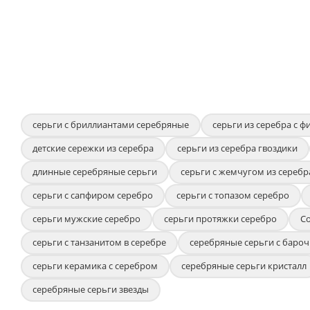
серьги с бриллиантами серебряные
серьги из серебра с 
детские сережки из серебра
серьги из серебра гвоздики
длинные серебряные серьги
серьги с жемчугом из серебр
серьги с сапфиром серебро
серьги с топазом серебро
серьги мужские серебро
серьги протяжки серебро
С
серьги с танзанитом в серебре
серебряные серьги с бар
серьги керамика с серебром
серебряные серьги кристалл
серебряные серьги звезды