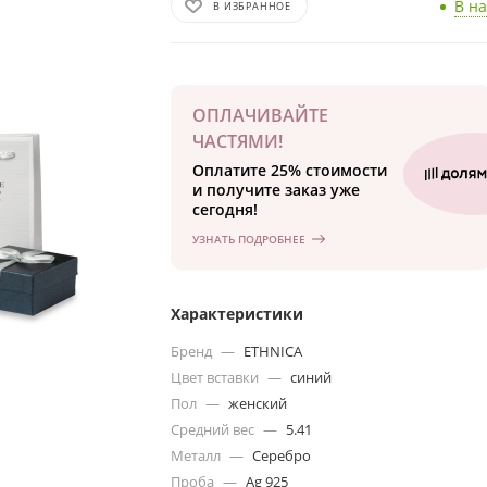
В н
В ИЗБРАННОЕ
ОПЛАЧИВАЙТЕ
ЧАСТЯМИ!
Оплатите 25% стоимости
и получите заказ уже
сегодня!
УЗНАТЬ ПОДРОБНЕЕ
Характеристики
Бренд
—
ETHNICA
Цвет вставки
—
синий
Пол
—
женский
Средний вес
—
5.41
Металл
—
Серебро
Проба
—
Ag 925