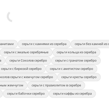
фианитами
серьги с камнями из серебра
серьги без камней из 
серьги с эмалью серебряные
серьги кольца из серебра
а
серьги Соколов серебро
серьги с гранатом серебро
серьги с бирюзой серебро
серьги с аметистом серебро
околов серьги с жемчугом серебро
серьги кресты серебро
очным жемчугом
серьги с празиолитом в серебре
серьги бабочки серебро
серьги каффы из серебра