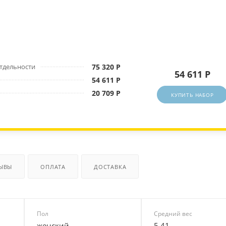
отдельности
75 320 Р
54 611 Р
54 611 Р
20 709 Р
КУПИТЬ НАБОР
ЫВЫ
ОПЛАТА
ДОСТАВКА
Пол
Средний вес
женский
5.41