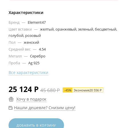
Характеристики
Бренд
—
Element47
Цвет вставки
—
желтый, оранжевый, зеленый, бесцветный,
голубой, розовый
Пол
—
женский
Средний вес
—
4.54
Металл
—
Серебро
Проба
—
Ag 925
Все характеристики
25 124
Р
45 680
Р
-
45
%
Экономия
20 556
Р
Хочу в подарок
Нашли дешевле? Снизим цену!
ДОБАВИТЬ В КОРЗИНУ