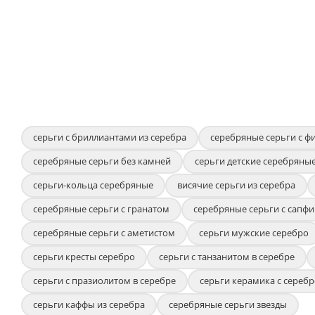
серьги с бриллиантами из серебра
серебряные серьги с ф
серебряные серьги без камней
серьги детские серебряны
серьги-кольца серебряные
висячие серьги из серебра
серебряные серьги с гранатом
серебряные серьги с сапф
серебряные серьги с аметистом
серьги мужские серебро
серьги кресты серебро
серьги с танзанитом в серебре
серьги с празиолитом в серебре
серьги керамика с сереб
серьги каффы из серебра
серебряные серьги звезды