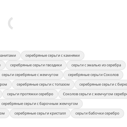
ианитами
серебряные серьги с камнями
е
серебряные серьги гвоздики
серьги с эмалью из серебра
серьги серебряные с жемчугом
серебряные серьги Соколов
иром
серебряные серьги с топазом
серебряные серьги с бир
серьги протяжки серебро
Соколов серьги с жемчугом серебр
серебряные серьги с барочным жемчугом
ром
серебряные серьги кристалл
серьги бабочки серебро