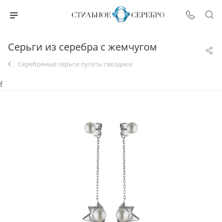
Серьги из серебра с жемчугом
Серебряные серьги пусеты гвоздики
f