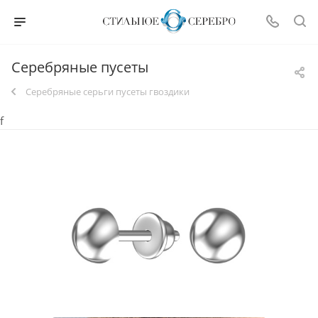
Серебряные пусеты
Серебряные серьги пусеты гвоздики
f