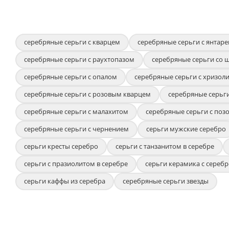
серебряные серьги с кварцем
серебряные серьги с янтар
серебряные серьги с раухтопазом
серебряные серьги со
серебряные серьги с опалом
серебряные серьги с хризол
серебряные серьги с розовым кварцем
серебряные серьги
серебряные серьги с малахитом
серебряные серьги с поз
серебряные серьги с чернением
серьги мужские серебро
серьги кресты серебро
серьги с танзанитом в серебре
серьги с празиолитом в серебре
серьги керамика с сереб
серьги каффы из серебра
серебряные серьги звезды