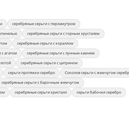
ем
серебряные серьги с перламутром
 шпинелью
серебряные серьги с горным хрусталем
итом
серебряные серьги с кораллом
 с агатом
серебряные серьги с лунным камнем
олотой
серебряные серьги с цитрином
серьги протяжки серебро
Соколов серьги с жемчугом сереб
серебряные серьги с барочным жемчугом
ром
серебряные серьги кристалл
серьги бабочки серебро