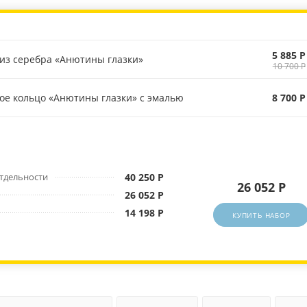
5 885 Р
 из серебра «Анютины глазки»
10 700 Р
ое кольцо «Анютины глазки» с эмалью
8 700 Р
отдельности
40 250 Р
26 052 Р
26 052 Р
14 198 Р
КУПИТЬ НАБОР