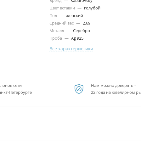
Бренд
—
Kabarovsky
Цвет вставки
—
голубой
Пол
—
женский
Средний вес
—
2.69
Металл
—
Серебро
Проба
—
Ag 925
Все характеристики
алонов сети
Нам можно доверять -
анкт-Петербурге
22 года на ювелирном р