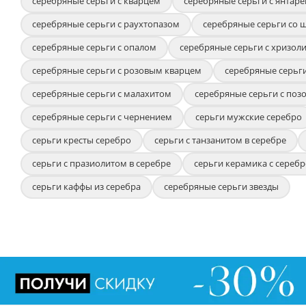
серебряные серьги с кварцем
серебряные серьги с янтар
серебряные серьги с раухтопазом
серебряные серьги со
серебряные серьги с опалом
серебряные серьги с хризол
серебряные серьги с розовым кварцем
серебряные серьги
серебряные серьги с малахитом
серебряные серьги с поз
серебряные серьги с чернением
серьги мужские серебро
серьги кресты серебро
серьги с танзанитом в серебре
серьги с празиолитом в серебре
серьги керамика с сереб
серьги каффы из серебра
серебряные серьги звезды