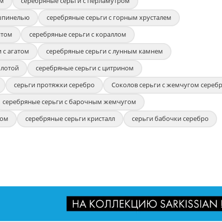
ем
серебряные серьги с перламутром
 шпинелью
серебряные серьги с горным хрусталем
итом
серебряные серьги с кораллом
 с агатом
серебряные серьги с лунным камнем
олотой
серебряные серьги с цитрином
серьги протяжки серебро
Соколов серьги с жемчугом сереб
серебряные серьги с барочным жемчугом
ром
серебряные серьги кристалл
серьги бабочки серебро