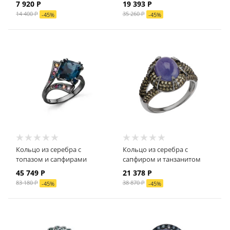
7 920 Р
19 393 Р
14 400 Р
35 260 Р
-
45
%
-
45
%
Кольцо из серебра с
Кольцо из серебра с
топазом и сапфирами
сапфиром и танзанитом
45 749 Р
21 378 Р
83 180 Р
38 870 Р
-
45
%
-
45
%