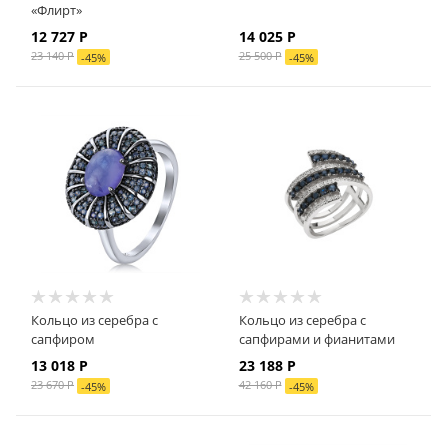
«Флирт»
12 727 Р
14 025 Р
23 140 Р
25 500 Р
-
45
%
-
45
%
Кольцо из серебра с
Кольцо из серебра с
сапфиром
сапфирами и фианитами
13 018 Р
23 188 Р
23 670 Р
42 160 Р
-
45
%
-
45
%