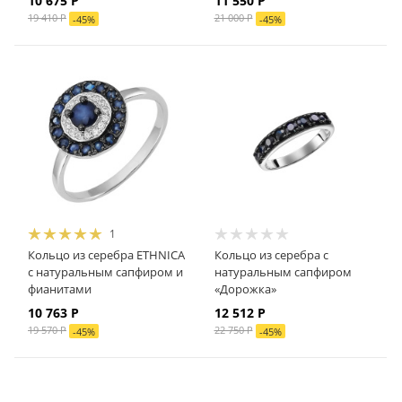
10 675 Р
11 550 Р
19 410 Р
21 000 Р
-
45
%
-
45
%
1
Кольцо из серебра ETHNICA
Кольцо из серебра с
с натуральным сапфиром и
натуральным сапфиром
фианитами
«Дорожка»
10 763 Р
12 512 Р
19 570 Р
22 750 Р
-
45
%
-
45
%