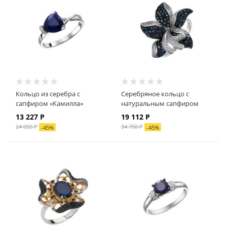
Кольцо из серебра с
Серебряное кольцо с
сапфиром «Камилла»
натуральным сапфиром
13 227 Р
19 112 Р
24 050 Р
34 750 Р
-
45
%
-
45
%