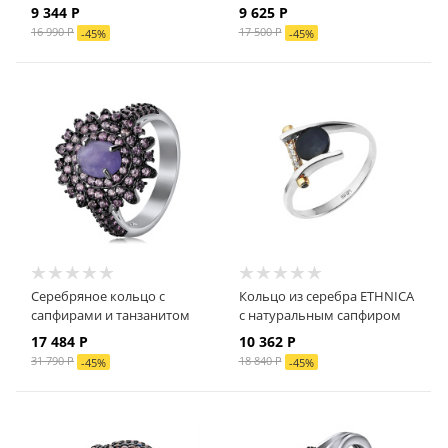
9 344 Р
9 625 Р
16 990 Р
17 500 Р
-
45
%
-
45
%
Серебряное кольцо с
Кольцо из серебра ETHNICA
сапфирами и танзанитом
с натуральным сапфиром
17 484 Р
10 362 Р
31 790 Р
18 840 Р
-
45
%
-
45
%