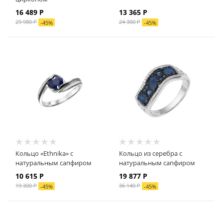
16 489 Р
13 365 Р
29 980 Р
24 300 Р
-
45
%
-
45
%
Кольцо «Ethnika» с
Кольцо из серебра с
натуральным сапфиром
натуральным сапфиром
10 615 Р
19 877 Р
19 300 Р
36 140 Р
-
45
%
-
45
%