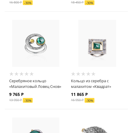
16 800 Р
18 450 Р
-
30
%
-
30
%
Серебряное кольцо
Кольцо из серебра с
«Малахитовый Ловец Снов»
малахитом «Квадрат»
9 765 Р
11 865 Р
13 950 Р
16 950 Р
-
30
%
-
30
%