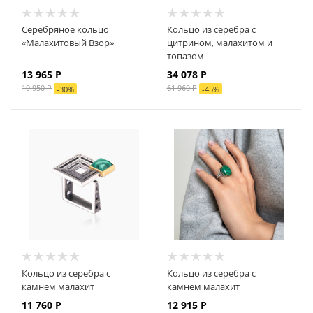
Серебряное кольцо
Кольцо из серебра с
«Малахитовый Взор»
цитрином, малахитом и
топазом
13 965 Р
34 078 Р
19 950 Р
61 960 Р
-
30
%
-
45
%
Кольцо из серебра с
Кольцо из серебра с
камнем малахит
камнем малахит
11 760 Р
12 915 Р