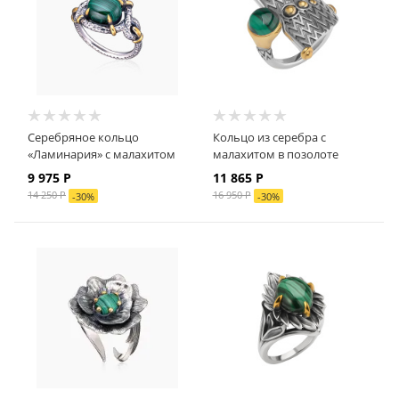
Серебряное кольцо
Кольцо из серебра с
«Ламинария» с малахитом
малахитом в позолоте
9 975 Р
11 865 Р
14 250 Р
16 950 Р
-
30
%
-
30
%