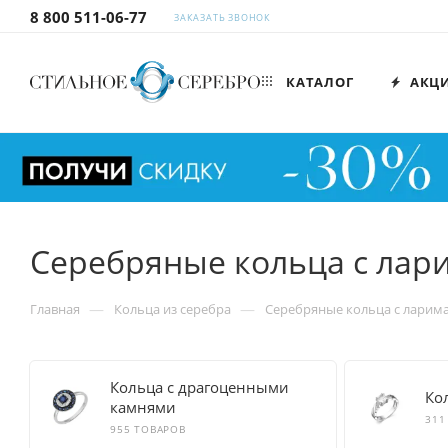
8 800 511-06-77
ЗАКАЗАТЬ ЗВОНОК
КАТАЛОГ
АКЦ
Серебряные кольца с лар
—
—
Главная
Кольца из серебра
Серебряные кольца с ларим
Кольца с драгоценными
Ко
камнями
311
955 ТОВАРОВ