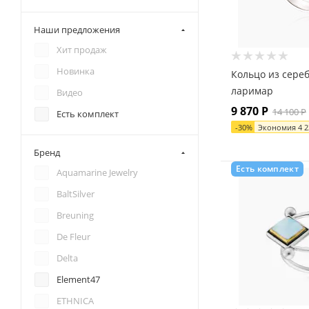
Наши предложения
Хит продаж
Новинка
Кольцо из сере
ларимар
Видео
9 870
Р
14 100
Р
Есть комплект
-
30
%
Экономия
4 
Бренд
Есть комплект
Aquamarine Jewelry
BaltSilver
Breuning
De Fleur
Delta
Element47
ETHNICA