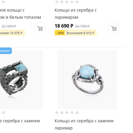
ое кольцо с
Кольцо из серебра с
ом и белым топазом
ларимаром
18 690
Р
22 390
Р
26 700
Р
номия
10 076
Р
-
30
%
Экономия
8 010
Р
плект
з серебра с камнем
Кольцо из серебра с камнем
ларимар