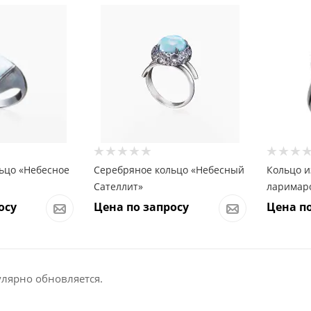
ьцо «Небесное
Серебряное кольцо «Небесный
Кольцо и
Сателлит»
ларимар
осу
Цена по запросу
Цена по
улярно обновляется.