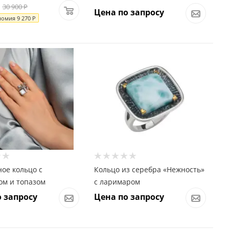
30 900
Р
Цена по запросу
номия
9 270
Р
ое кольцо с
Кольцо из серебра «Нежность»
м и топазом
с ларимаром
 запросу
Цена по запросу