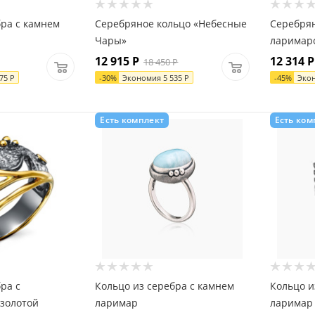
бра с камнем
Серебряное кольцо «Небесные
Серебрян
Чары»
ларимар
12 915
Р
12 314
Р
18 450
Р
275
Р
-
30
%
Экономия
5 535
Р
-
45
%
Эко
Есть комплект
Есть ком
ра с
Кольцо из серебра с камнем
Кольцо и
золотой
ларимар
ларимар