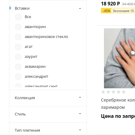
Александр Васильев
18 920
Р
34 400
Вставки
Алькор
-
45
%
Экономия
15
Все
Альтаир
авантюрин
Астра
авантюриновое стекло
Граф Кольцов
агат
Илья Палкин
азурит
Инталия
аквамарин
Красносельский
Ювелирпром
александрит
Марказит
александрит синт
Русские Ремесла
алпанит
Коллекция
Серебряное кол
Сереброника
амазонит
ларимаром
ФИТ
Стиль
Цена по запр
аметист
ЭмалиS
аметрин
Эталон-Стиль
Тип плетения