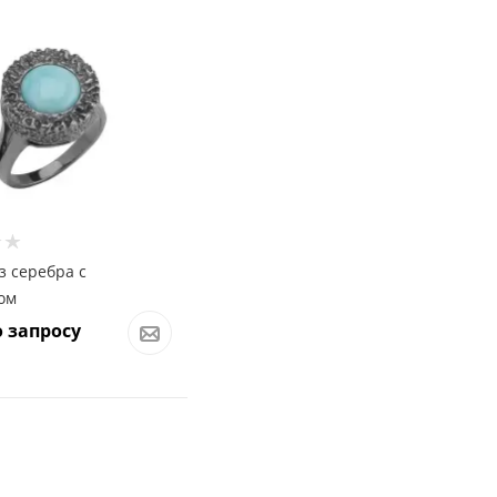
з серебра с
ом
 запросу