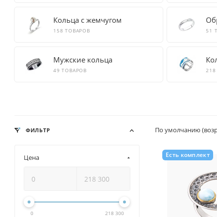
Кольца с жемчугом
Об
158 ТОВАРОВ
51 
Мужские кольца
Ко
49 ТОВАРОВ
218
По умолчанию (воз
ФИЛЬТР
Есть комплект
Цена
0
218 300