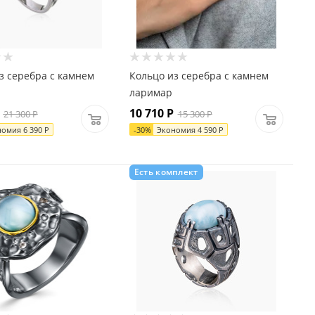
з серебра с камнем
Кольцо из серебра с камнем
ларимар
10 710
Р
21 300
Р
15 300
Р
номия
6 390
Р
-
30
%
Экономия
4 590
Р
Есть комплект