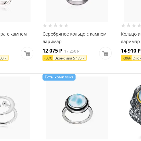
бра с камнем
Серебряное кольцо с камнем
Кольцо и
ларимар
ларимар
12 075
Р
14 910
Р
17 250
Р
230
Р
-
30
%
Экономия
5 175
Р
-
30
%
Эко
Есть комплект