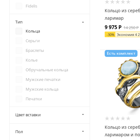
Fidelis
Кольцо из сере
FilLart Studio
ларимар
Тип
Fresh
9 975
Р
14 250
Р
Кольца
-
30
%
Экономия
4 
Kabarovsky
Серьги
KU&KU
Браслеты
Есть комплект
L-Silver
Колье
Legenda
Обручальные кольца
Пераскева
Мужские печатки
Pokrovsky Jewelry
Мужские кольца
Rebel Heart
Печатки
SARKISSIAN
SOKOLOV
Цвет вставки
Style Avenue
Кольцо из сереб
Пол
Yaffo
ларимаром и по