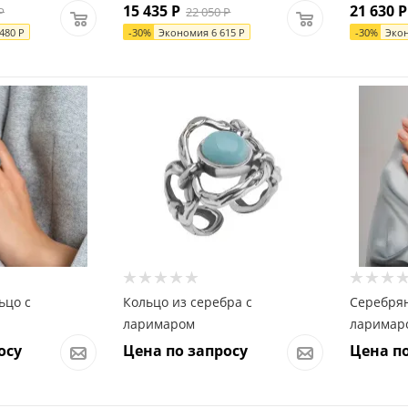
15 435
Р
21 630
Р
Р
22 050
Р
 480
Р
-
30
%
Экономия
6 615
Р
-
30
%
Эко
ьцо с
Кольцо из серебра с
Серебрян
ларимаром
ларимаро
осу
Цена по запросу
Цена по