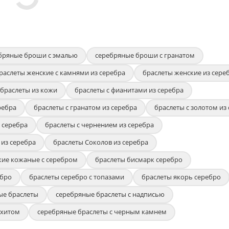
бряные броши с эмалью
серебряные броши с гранатом
раслеты женские с камнями из серебра
браслеты женские из сере
браслеты из кожи
браслеты с фианитами из серебра
ребра
браслеты с гранатом из серебра
браслеты с золотом из
 серебра
браслеты с чернением из серебра
 из серебра
браслеты Соколов из серебра
кие кожаные с серебром
браслеты бисмарк серебро
ебро
браслеты серебро с топазами
браслеты якорь серебро
ые браслеты
серебряные браслеты с надписью
ахитом
серебряные браслеты с черным камнем