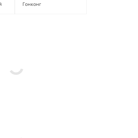
й
Гонконг