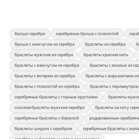
броши серебро
серебряные броши с позолотой
сере
броши с жемчугом из серебра
браслеты из серебра
б
браслеты мужские из серебра
браслеты красная нить
браслеты с жемчугом из серебра
браслеты с эмалью из се
браслеты с янтарем из серебра
браслеты с марказитами из
браслеты с позолотой из серебра
браслеты с перламутром
серебряные браслеты с горным хрусталем
браслеты мужс
соколов браслеты мужские серебро
браслеты на ногу сер
серебряные браслеты с бирюзой
родированные серебрян
браслеты шнурок с серебром
серебряные браслеты с мал
серебряные браслеты с зелеными камнями