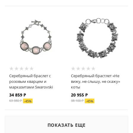
Серебряный браслет с
Серебряный брастлет «Не
розовым кварцем и
вижу, не слышу, не скажу»
марказитами Swarovski
коты
34 859
Р
20 955 Р
63 380
Р
38 100 Р
-
45
%
-
45
%
ПОКАЗАТЬ ЕЩЕ