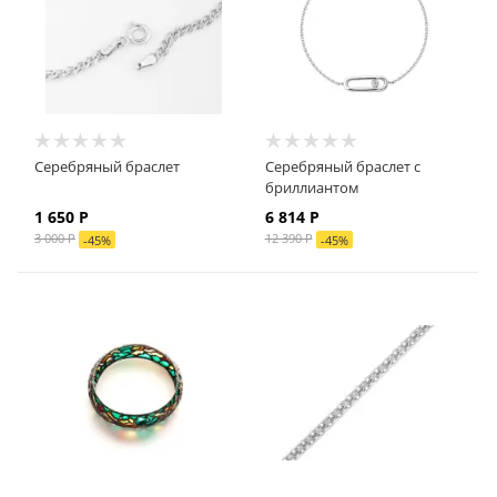
Серебряный браслет
Серебряный браслет с
бриллиантом
1 650 Р
6 814 Р
3 000 Р
12 390 Р
-
45
%
-
45
%