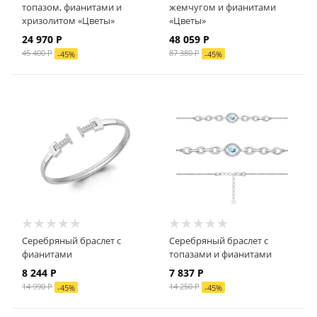
топазом, фианитами и
жемчугом и фианитами
хризолитом «Цветы»
«Цветы»
24 970 Р
48 059 Р
45 400 Р
87 380 Р
-
45
%
-
45
%
Серебряный браслет с
Серебряный браслет с
фианитами
топазами и фианитами
8 244 Р
7 837 Р
14 990 Р
14 250 Р
-
45
%
-
45
%