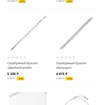
16 000 Р
1 400 Р
-
45
%
-
45
%
Серебряный браслет
Серебряный браслет
«Двойной ромб»
«Бисмарк»
5 335 Р
4 015 Р
9 700 Р
7 300 Р
-
45
%
-
45
%