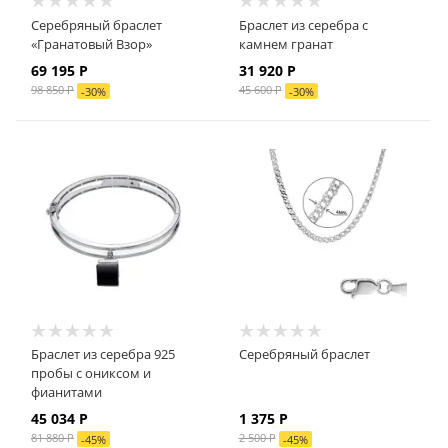
Серебряный браслет
Браслет из серебра с
«Гранатовый Взор»
камнем гранат
69 195 Р
31 920 Р
98 850 Р
45 600 Р
-
30
%
-
30
%
Браслет из серебра 925
Серебряный браслет
пробы с ониксом и
фианитами
45 034 Р
1 375 Р
81 880 Р
2 500 Р
-
45
%
-
45
%