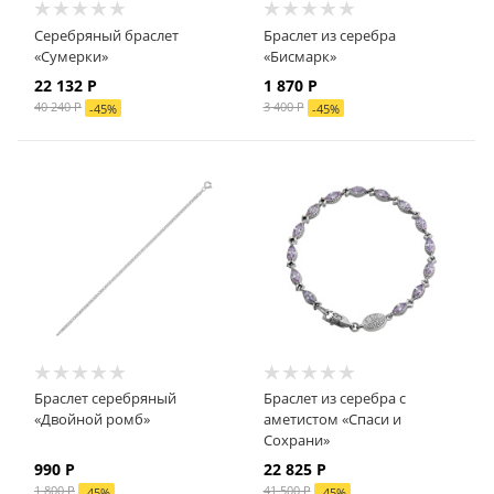
Серебряный браслет
Браслет из серебра
«Сумерки»
«Бисмарк»
22 132 Р
1 870 Р
40 240 Р
3 400 Р
-
45
%
-
45
%
Браслет серебряный
Браслет из серебра с
«Двойной ромб»
аметистом «Спаси и
Сохрани»
990 Р
22 825 Р
1 800 Р
41 500 Р
-
45
%
-
45
%