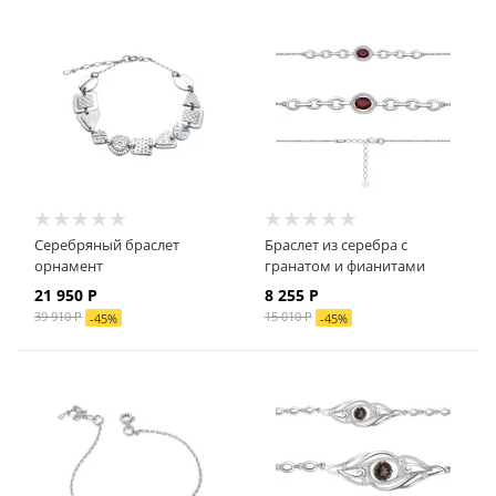
Серебряный браслет
Браслет из серебра с
орнамент
гранатом и фианитами
21 950 Р
8 255 Р
39 910 Р
15 010 Р
-
45
%
-
45
%