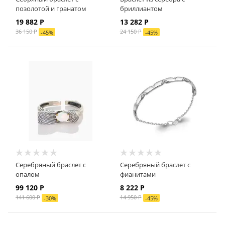
позолотой и гранатом
бриллиантом
19 882 Р
13 282 Р
36 150 Р
24 150 Р
-
45
%
-
45
%
Серебряный браслет с
Серебряный браслет с
опалом
фианитами
99 120 Р
8 222 Р
141 600 Р
14 950 Р
-
30
%
-
45
%