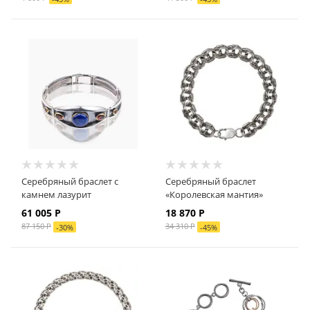
Серебряный браслет с
Серебряный браслет
камнем лазурит
«Королевская мантия»
61 005 Р
18 870
Р
87 150 Р
34 310
Р
-
30
%
-
45
%