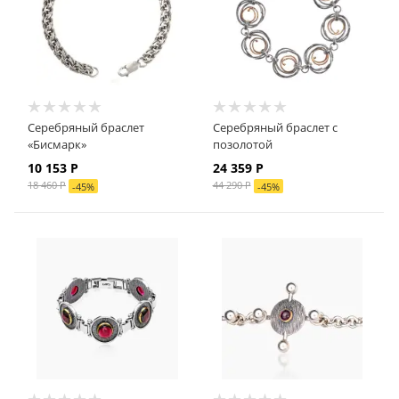
Серебряный браслет
Серебряный браслет с
«Бисмарк»
позолотой
10 153 Р
24 359 Р
18 460 Р
44 290 Р
-
45
%
-
45
%