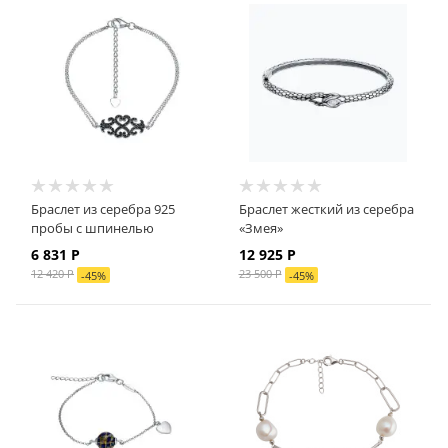
Браслет из серебра 925
Браслет жесткий из серебра
пробы с шпинелью
«Змея»
6 831 Р
12 925 Р
12 420 Р
23 500 Р
-
45
%
-
45
%