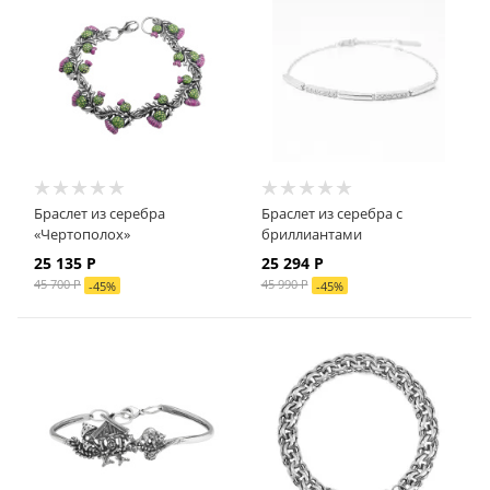
Браслет из серебра
Браслет из серебра с
«Чертополох»
бриллиантами
25 135 Р
25 294 Р
45 700 Р
45 990 Р
-
45
%
-
45
%