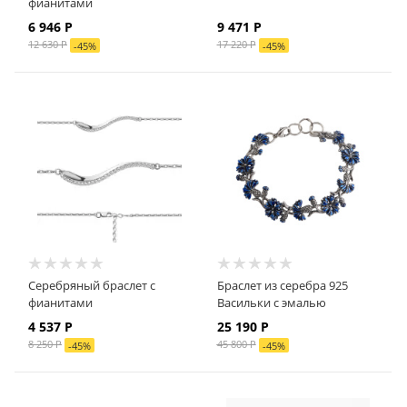
фианитами
6 946 Р
9 471 Р
12 630 Р
17 220 Р
-
45
%
-
45
%
Серебряный браслет с
Браслет из серебра 925
фианитами
Васильки с эмалью
4 537 Р
25 190
Р
8 250 Р
45 800
Р
-
45
%
-
45
%