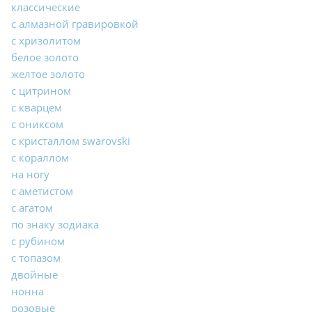
классические
с алмазной гравировкой
с хризолитом
белое золото
желтое золото
с цитрином
с кварцем
с ониксом
с кристаллом swarovski
с кораллом
на ногу
с аметистом
с агатом
по знаку зодиака
с рубином
с топазом
двойные
нонна
розовые