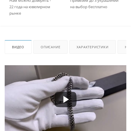
Нам можно доверять -
Привезем до 3 украшений
22 года на ювелирном
на выбор бесплатно
рынке
ВИДЕО
ОПИСАНИЕ
ХАРАКТЕРИСТИКИ
НА