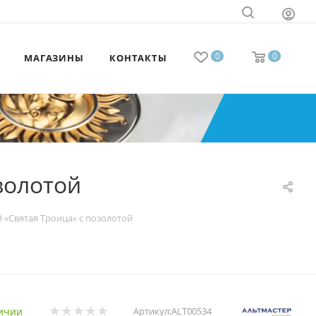
0
0
МАГАЗИНЫ
КОНТАКТЫ
золотой
«Святая Троица» с позолотой
ичии
Артикул:
ALT00534