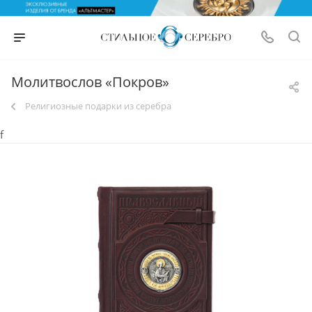
Молитвослов «Покров»
Религиозные подарки из серебра
f