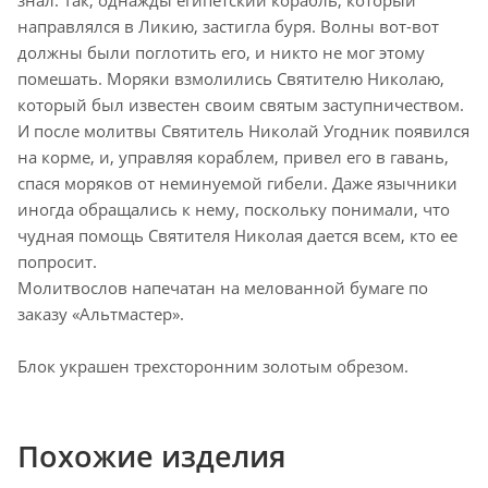
знал. Так, однажды египетский корабль, который
направлялся в Ликию, застигла буря. Волны вот-вот
должны были поглотить его, и никто не мог этому
помешать. Моряки взмолились Святителю Николаю,
который был известен своим святым заступничеством.
И после молитвы Святитель Николай Угодник появился
на корме, и, управляя кораблем, привел его в гавань,
спася моряков от неминуемой гибели. Даже язычники
иногда обращались к нему, поскольку понимали, что
чудная помощь Святителя Николая дается всем, кто ее
попросит.
Молитвослов напечатан на мелованной бумаге по
заказу «Альтмастер».
Блок украшен трехсторонним золотым обрезом.
Похожие изделия