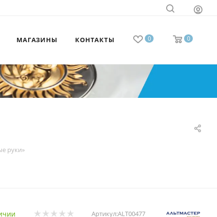
0
0
МАГАЗИНЫ
КОНТАКТЫ
ые руки»
ичии
Артикул:
ALT00477