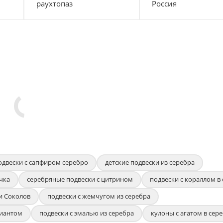
раухтопаз
Россия
одвески с сапфиром серебро
детские подвески из серебра
чка
серебряные подвески с цитрином
подвески с кораллом в
и Соколов
подвески с жемчугом из серебра
лиантом
подвески с эмалью из серебра
кулоны с агатом в сер