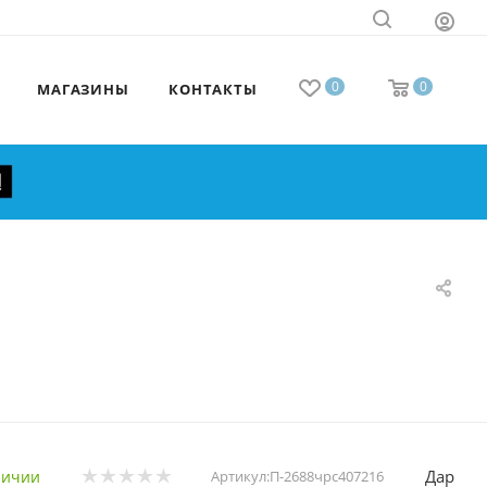
0
0
МАГАЗИНЫ
КОНТАКТЫ
Дар
личии
Артикул:
П-2688чрс407216