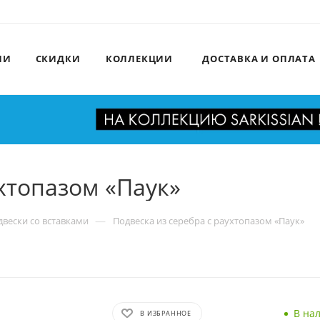
ИИ
СКИДКИ
КОЛЛЕКЦИИ
ДОСТАВКА И ОПЛАТА
ухтопазом «Паук»
—
вески со вставками
Подвеска из серебра с раухтопазом «Паук»
В на
В ИЗБРАННОЕ