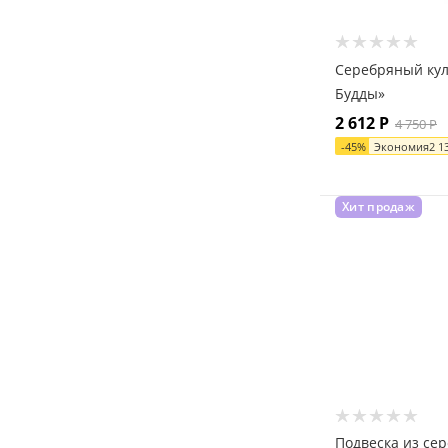
Серебряный кул
Будды»
2 612
Р
4 750
Р
-
45
%
Экономия
2 1
Хит продаж
Подвеска из се