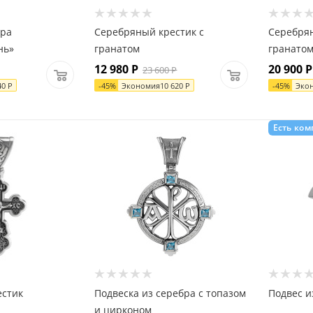
бра
Серебряный крестик с
Серебрян
нь»
гранатом
гранато
12 980
Р
20 900
Р
23 600
Р
40
Р
-
45
%
Экономия
10 620
Р
-
45
%
Эко
Есть ком
естик
Подвеска из серебра с топазом
Подвес и
и цирконом