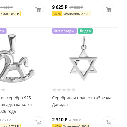
9 625
Р
11 300
Р
17 500
Р
номия
5 085
Р
-
45
%
Экономия
7 875
Р
даж
Хит продаж
Видео
 из серебра 925
Серебряная подвеска «Звезда
ошадка качалка
Давида»
026 года
2 310
Р
8 260
Р
4 200
Р
номия
3 717
Р
-
45
%
Экономия
1 890
Р