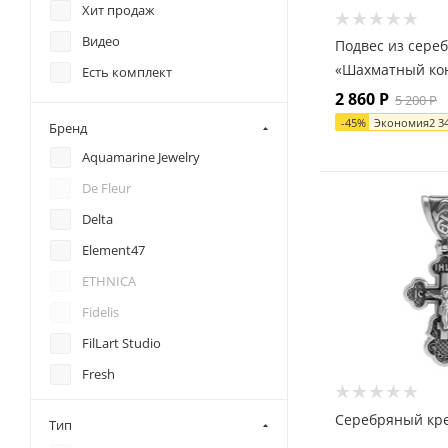
Хит продаж
Видео
Подвес из сере
«Шахматный ко
Есть комплект
2 860
Р
5 200
Р
-
45
%
Экономия
2 3
Бренд
Aquamarine Jewelry
De Fleur
Delta
Element47
ETHNICA
Fidelis
FilLart Studio
Fresh
Kabarovsky
Серебряный кр
Тип
KU&KU