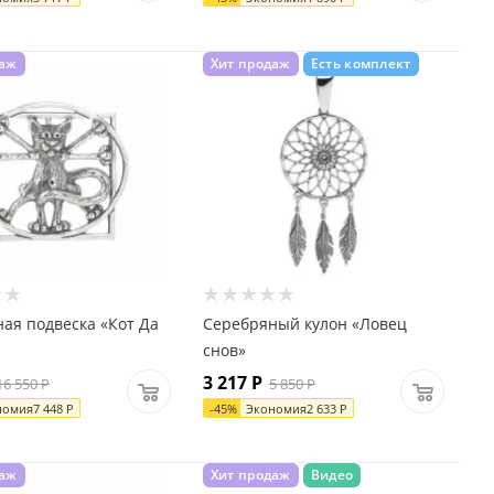
даж
Хит продаж
Есть комплект
ая подвеска «Кот Да
Серебряный кулон «Ловец
снов»
3 217
Р
16 550
Р
5 850
Р
номия
7 448
Р
-
45
%
Экономия
2 633
Р
даж
Хит продаж
Видео