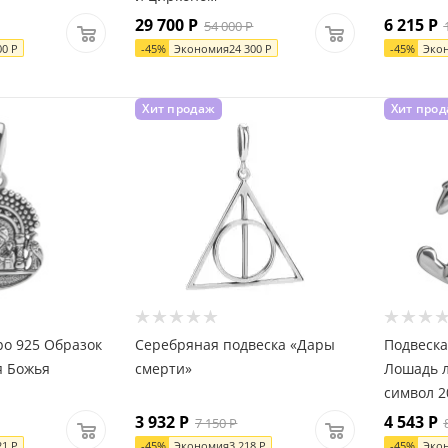
29 700
Р
6 215
Р
54 000
Р
00
Р
-
45
%
Экономия
24 300
Р
-
45
%
Эко
Хит продаж
Хит про
ро 925 Образок
Серебряная подвеска «Дары
Подвеска
я Божья
смерти»
Лошадь л
символ 2
3 932
Р
4 543
Р
7 150
Р
21
Р
-
45
%
Экономия
3 218
Р
-
45
%
Эко