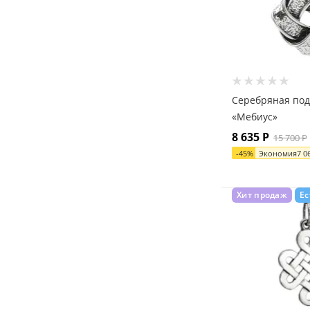
Серебряная под
«Мебиус»
8 635
Р
15 700
Р
-
45
%
Экономия
7 0
Хит продаж
Ес