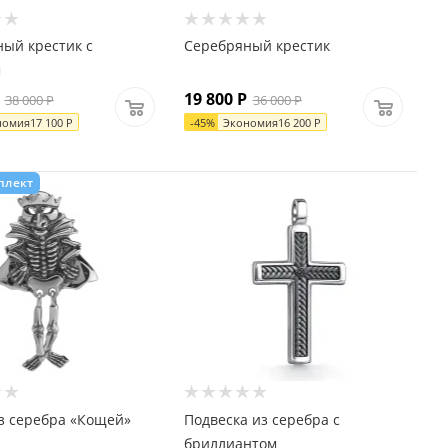
ый крестик с
Серебряный крестик
м
19 800
Р
38 000
Р
36 000
Р
номия
17 100
Р
-
45
%
Экономия
16 200
Р
плект
з серебра «Кощей»
Подвеска из серебра с
бриллиантом