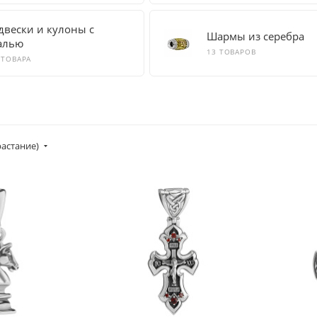
двески и кулоны с
Шармы из серебра
алью
13 ТОВАРОВ
 ТОВАРА
растание)