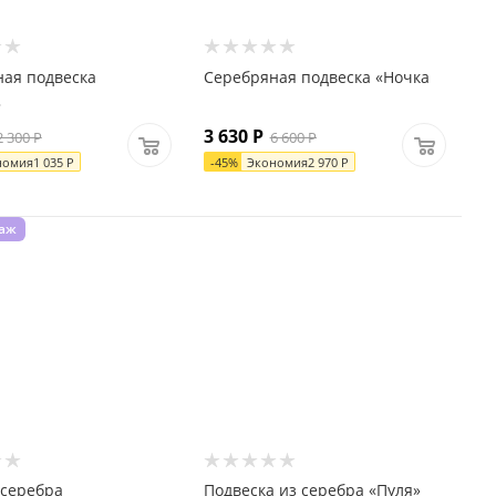
ая подвеска
Серебряная подвеска «Ночка
»
3 630
Р
2 300
Р
6 600
Р
номия
1 035
Р
-
45
%
Экономия
2 970
Р
даж
 серебра
Подвеска из серебра «Пуля»