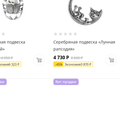
ая подвеска
Серебряная подвеска «Лунная
й»
рапсодия»
4 730
Р
14 050
Р
8 600
Р
номия
6 323
Р
-
45
%
Экономия
3 870
Р
даж
Хит продаж