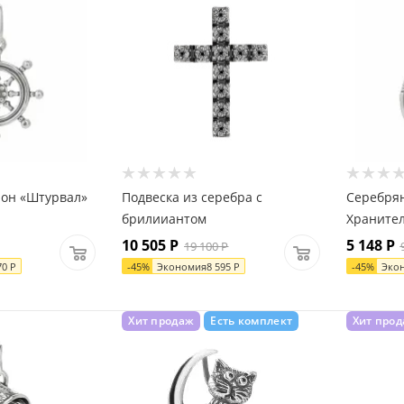
лон «Штурвал»
Подвеска из серебра с
Серебрян
брилииантом
Храните
10 505
Р
5 148
Р
19 100
Р
70
Р
-
45
%
Экономия
8 595
Р
-
45
%
Эко
Хит продаж
Есть комплект
Хит про