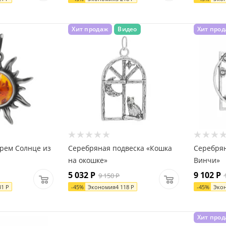
Хит продаж
Видео
Хит про
арем Солнце из
Серебряная подвеска «Кошка
Серебрян
на окошке»
Винчи»
5 032
Р
9 102
Р
9 150
Р
31
Р
-
45
%
Экономия
4 118
Р
-
45
%
Эко
Хит про