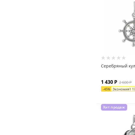
Арго
Арина
Золотые Узоры
Серебро России
Яспис
Persian
Дар
Серебряный ку
1 430
Р
2 600
Р
-
45
%
Экономия
1 1
Хит продаж