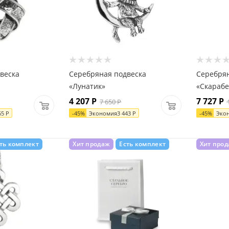
веска
Серебряная подвеска
Серебрян
«Лунатик»
«Скарабе
4 207
Р
7 727
Р
7 650
Р
65
Р
-
45
%
Экономия
3 443
Р
-
45
%
Эко
ть комплект
Хит продаж
Есть комплект
Хит про