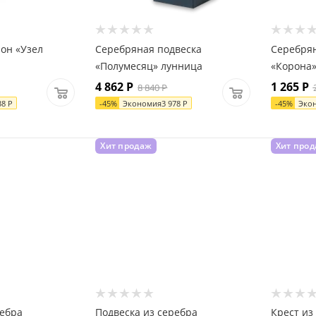
он «Узел
Серебряная подвеска
Серебрян
«Полумесяц» лунница
«Корона
4 862
Р
1 265
Р
8 840
Р
38
Р
-
45
%
Экономия
3 978
Р
-
45
%
Эко
Хит продаж
Хит про
ребра
Подвеска из серебра
Крест из