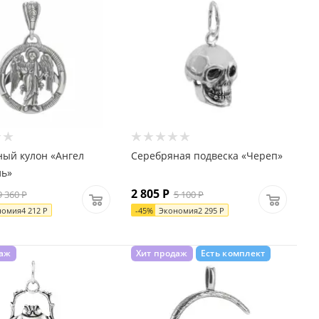
ый кулон «Ангел
Серебряная подвеска «Череп»
ль»
2 805
Р
9 360
Р
5 100
Р
номия
4 212
Р
-
45
%
Экономия
2 295
Р
даж
Хит продаж
Есть комплект