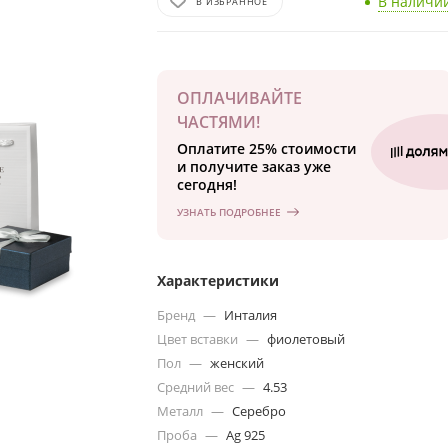
В наличи
В ИЗБРАННОЕ
ОПЛАЧИВАЙТЕ
ЧАСТЯМИ!
Оплатите 25% стоимости
и получите заказ уже
сегодня!
УЗНАТЬ ПОДРОБНЕЕ
Характеристики
Бренд
—
Инталия
Цвет вставки
—
фиолетовый
Пол
—
женский
Средний вес
—
4.53
Металл
—
Серебро
Проба
—
Ag 925