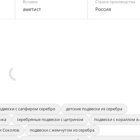
Вставки
Страна производства
аметист
Россия
одвески с сапфиром серебро
детские подвески из серебра
чка
серебряные подвески с цитрином
подвески с кораллом в
и Соколов
подвески с жемчугом из серебра