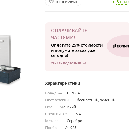
В нал
В ИЗБРАННОЕ
ОПЛАЧИВАЙТЕ
ЧАСТЯМИ!
Оплатите 25% стоимости
и получите заказ уже
сегодня!
УЗНАТЬ ПОДРОБНЕЕ
Характеристики
Бренд
—
ETHNICA
Цвет вставки
—
бесцветный, зеленый
Пол
—
женский
Средний вес
—
5.4
Металл
—
Серебро
Проба
—
Ag 925