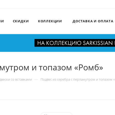
ИИ
СКИДКИ
КОЛЛЕКЦИИ
ДОСТАВКА И ОПЛАТА
амутром и топазом «Ромб»
—
вески со вставками
Подвес из серебра с перламутром и топазом 