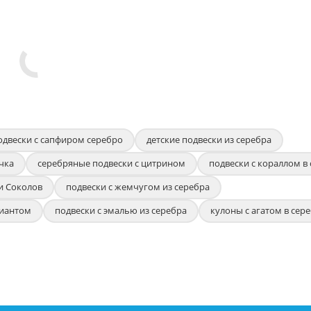
одвески с сапфиром серебро
детские подвески из серебра
чка
серебряные подвески с цитрином
подвески с кораллом в
и Соколов
подвески с жемчугом из серебра
лиантом
подвески с эмалью из серебра
кулоны с агатом в сер