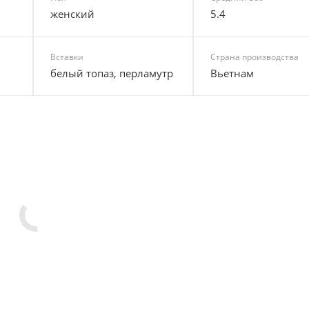
й
женский
5.4
Вставки
Страна производства
белый топаз, перламутр
Вьетнам