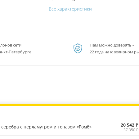
Все характеристики
алонов сети
Нам можно доверять -
анкт-Петербурге
22 года на ювелирном р
20 542 Р
 серебра с перламутром и топазом «Ромб»
37 350 Р