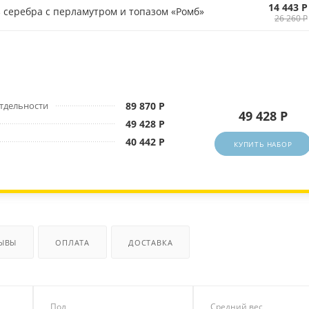
14 443 Р
 серебра с перламутром и топазом «Ромб»
26 260 Р
отдельности
89 870 Р
49 428 Р
49 428 Р
40 442 Р
КУПИТЬ НАБОР
ЫВЫ
ОПЛАТА
ДОСТАВКА
Пол
Средний вес