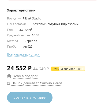
Характеристики
Бренд
—
FilLart Studio
Цвет вставки
—
бежевый, голубой, бирюзовый
Пол
—
женский
Средний вес
—
16.33
Металл
—
Серебро
Проба
—
Ag 925
Все характеристики
24 552
Р
44 640
Р
-
45
%
Экономия
20 088
Р
Хочу в подарок
Нашли дешевле? Снизим цену!
ДОБАВИТЬ В КОРЗИНУ