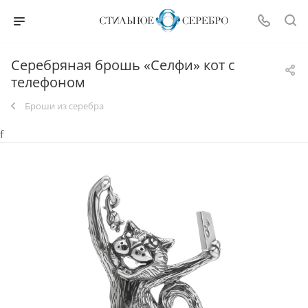
Серебряная брошь «Селфи» кот с
телефоном
Броши из серебра
f