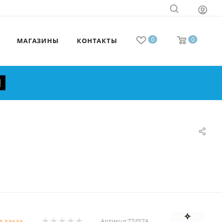
0
0
МАГАЗИНЫ
КОНТАКТЫ
д заказ
Артикул:
77457А