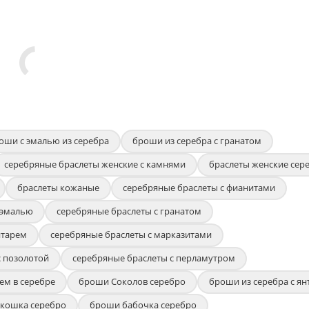
оши с эмалью из серебра
броши из серебра с гранатом
серебряные браслеты женские с камнями
браслеты женские сер
браслеты кожаные
серебряные браслеты с фианитами
 эмалью
серебряные браслеты с гранатом
нтарем
серебряные браслеты с марказитами
с позолотой
серебряные браслеты с перламутром
ем в серебре
броши Соколов серебро
броши из серебра с я
кошка серебро
броши бабочка серебро