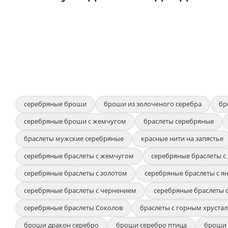
серебряные броши
броши из золоченого серебра
бр
серебряные броши с жемчугом
браслеты серебряные
браслеты мужские серебряные
красные нити на запястье
серебряные браслеты с жемчугом
серебряные браслеты с
серебряные браслеты с золотом
серебряные браслеты с я
серебряные браслеты с чернением
серебряные браслеты 
серебряные браслеты Соколов
браслеты с горным хрустал
броши дракон серебро
броши серебро птица
броши 