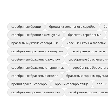
серебряные броши
броши из золоченого серебра
бр
серебряные броши с жемчугом
браслеты серебряные
браслеты мужские серебряные
красные нити на запястье
серебряные браслеты с жемчугом
серебряные браслеты с
серебряные браслеты с золотом
серебряные браслеты с я
серебряные браслеты с чернением
серебряные браслеты 
серебряные браслеты Соколов
браслеты с горным хрустал
броши дракон серебро
броши серебро птица
броши 
серебряные броши с аметистом
серебряные броши с изу