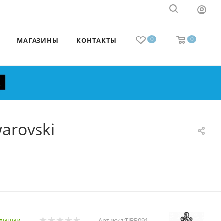
0
0
МАГАЗИНЫ
КОНТАКТЫ
arovski
аличии
Артикул:
TJBR091