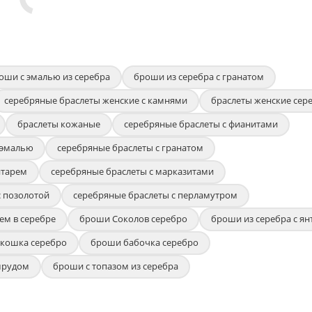
оши с эмалью из серебра
броши из серебра с гранатом
серебряные браслеты женские с камнями
браслеты женские сер
браслеты кожаные
серебряные браслеты с фианитами
 эмалью
серебряные браслеты с гранатом
нтарем
серебряные браслеты с марказитами
с позолотой
серебряные браслеты с перламутром
ем в серебре
броши Соколов серебро
броши из серебра с я
кошка серебро
броши бабочка серебро
мрудом
броши с топазом из серебра