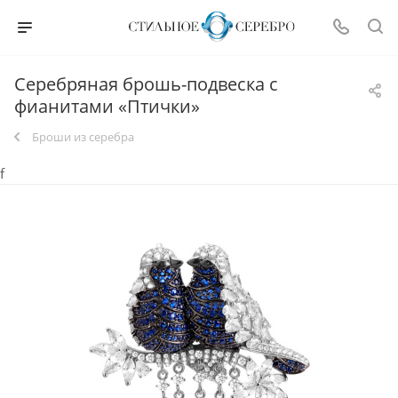
Серебряная брошь-подвеска с
фианитами «Птички»
Броши из серебра
f