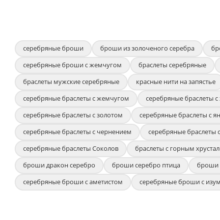
серебряные броши
броши из золоченого серебра
бр
серебряные броши с жемчугом
браслеты серебряные
браслеты мужские серебряные
красные нити на запястье
серебряные браслеты с жемчугом
серебряные браслеты с
серебряные браслеты с золотом
серебряные браслеты с я
серебряные браслеты с чернением
серебряные браслеты 
серебряные браслеты Соколов
браслеты с горным хрустал
броши дракон серебро
броши серебро птица
броши 
серебряные броши с аметистом
серебряные броши с изу