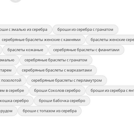
оши с эмалью из серебра
броши из серебра с гранатом
серебряные браслеты женские с камнями
браслеты женские сер
браслеты кожаные
серебряные браслеты с фианитами
 эмалью
серебряные браслеты с гранатом
нтарем
серебряные браслеты с марказитами
с позолотой
серебряные браслеты с перламутром
ем в серебре
броши Соколов серебро
броши из серебра с я
кошка серебро
броши бабочка серебро
мрудом
броши с топазом из серебра