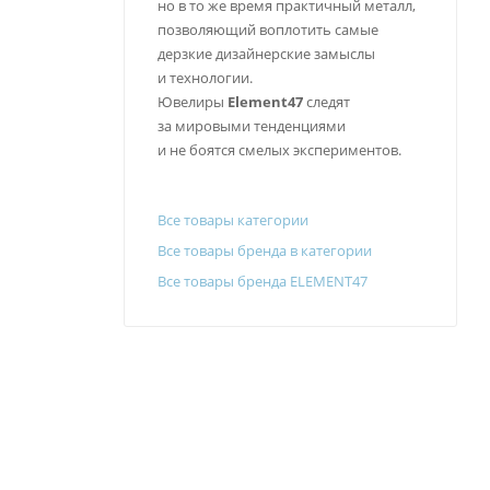
но в то же время практичный металл,
позволяющий воплотить самые
дерзкие дизайнерские замыслы
и технологии.
Ювелиры
Element47
следят
за мировыми тенденциями
и не боятся смелых экспериментов.
Все товары категории
Все товары бренда в категории
Все товары бренда ELEMENT47