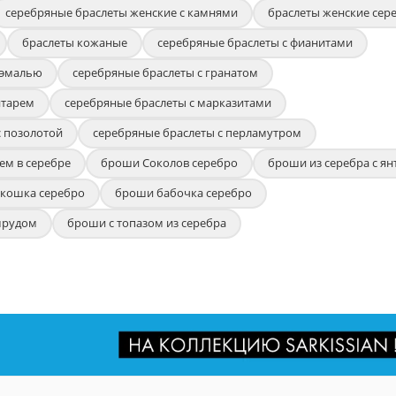
серебряные браслеты женские с камнями
браслеты женские сер
браслеты кожаные
серебряные браслеты с фианитами
 эмалью
серебряные браслеты с гранатом
нтарем
серебряные браслеты с марказитами
с позолотой
серебряные браслеты с перламутром
ем в серебре
броши Соколов серебро
броши из серебра с я
кошка серебро
броши бабочка серебро
мрудом
броши с топазом из серебра