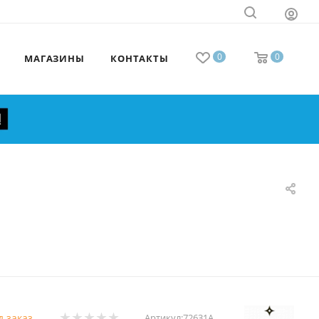
0
0
МАГАЗИНЫ
КОНТАКТЫ
д заказ
Артикул:
72631А