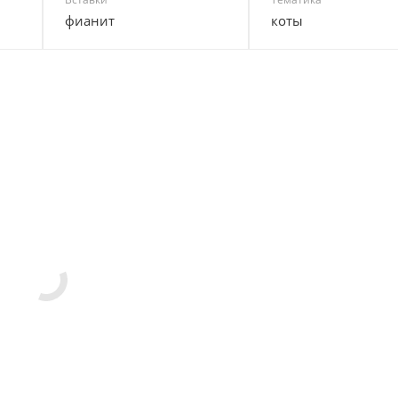
фианит
коты