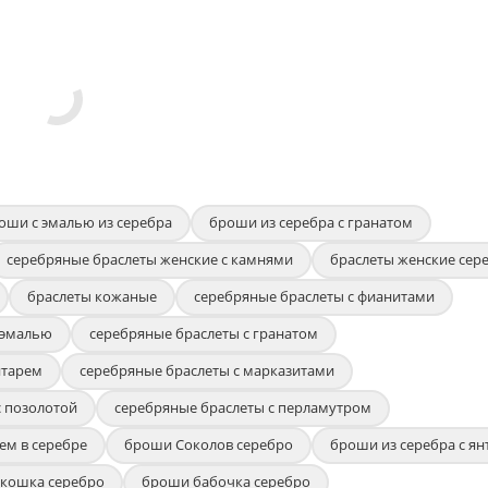
оши с эмалью из серебра
броши из серебра с гранатом
серебряные браслеты женские с камнями
браслеты женские сер
браслеты кожаные
серебряные браслеты с фианитами
 эмалью
серебряные браслеты с гранатом
нтарем
серебряные браслеты с марказитами
с позолотой
серебряные браслеты с перламутром
ем в серебре
броши Соколов серебро
броши из серебра с я
кошка серебро
броши бабочка серебро