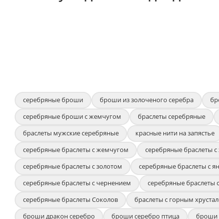
серебряные броши
броши из золоченого серебра
бр
серебряные броши с жемчугом
браслеты серебряные
браслеты мужские серебряные
красные нити на запястье
серебряные браслеты с жемчугом
серебряные браслеты с
серебряные браслеты с золотом
серебряные браслеты с я
серебряные браслеты с чернением
серебряные браслеты 
серебряные браслеты Соколов
браслеты с горным хрустал
броши дракон серебро
броши серебро птица
броши 