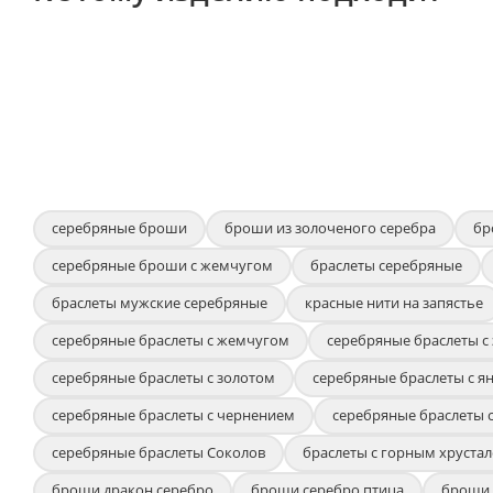
серебряные броши
броши из золоченого серебра
бр
серебряные броши с жемчугом
браслеты серебряные
браслеты мужские серебряные
красные нити на запястье
серебряные браслеты с жемчугом
серебряные браслеты с
серебряные браслеты с золотом
серебряные браслеты с я
серебряные браслеты с чернением
серебряные браслеты 
серебряные браслеты Соколов
браслеты с горным хрустал
броши дракон серебро
броши серебро птица
броши 