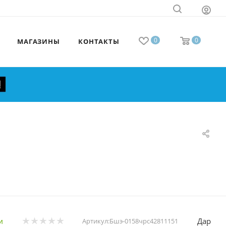
0
0
МАГАЗИНЫ
КОНТАКТЫ
Дар
и
Артикул:
Бшэ-0158чрс42811151