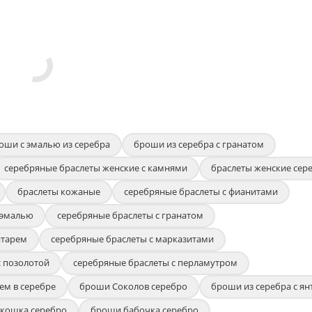
оши с эмалью из серебра
броши из серебра с гранатом
серебряные браслеты женские с камнями
браслеты женские сер
браслеты кожаные
серебряные браслеты с фианитами
 эмалью
серебряные браслеты с гранатом
нтарем
серебряные браслеты с марказитами
с позолотой
серебряные браслеты с перламутром
ем в серебре
броши Соколов серебро
броши из серебра с я
кошка серебро
броши бабочка серебро