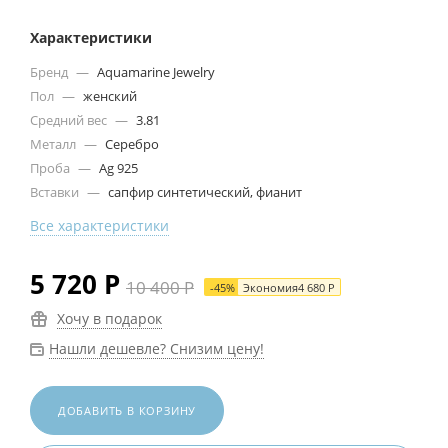
Характеристики
Бренд
—
Aquamarine Jewelry
Пол
—
женский
Средний вес
—
3.81
Металл
—
Серебро
Проба
—
Ag 925
Вставки
—
сапфир синтетический, фианит
Все характеристики
5 720
Р
10 400
Р
-
45
%
Экономия
4 680
Р
Хочу в подарок
Нашли дешевле? Снизим цену!
ДОБАВИТЬ В КОРЗИНУ