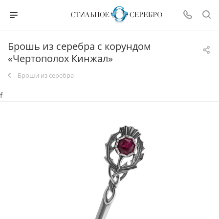
Брошь из серебра с корундом
«Чертополох Кинжал»
Броши из серебра
f