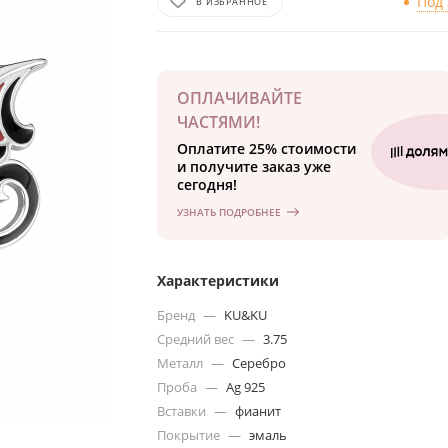
Под 
В ИЗБРАННОЕ
ОПЛАЧИВАЙТЕ
ЧАСТЯМИ!
Оплатите 25% стоимости
и получите заказ уже
сегодня!
УЗНАТЬ ПОДРОБНЕЕ
Характеристики
Бренд
—
KU&KU
Средний вес
—
3.75
Металл
—
Серебро
Проба
—
Ag 925
Вставки
—
фианит
Покрытие
—
эмаль