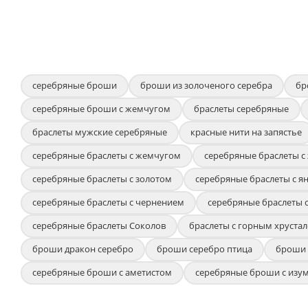
серебряные броши
броши из золоченого серебра
бр
серебряные броши с жемчугом
браслеты серебряные
браслеты мужские серебряные
красные нити на запястье
серебряные браслеты с жемчугом
серебряные браслеты с
серебряные браслеты с золотом
серебряные браслеты с я
серебряные браслеты с чернением
серебряные браслеты 
серебряные браслеты Соколов
браслеты с горным хрустал
броши дракон серебро
броши серебро птица
броши 
серебряные броши с аметистом
серебряные броши с изу