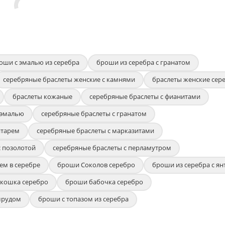
оши с эмалью из серебра
броши из серебра с гранатом
серебряные браслеты женские с камнями
браслеты женские сер
браслеты кожаные
серебряные браслеты с фианитами
 эмалью
серебряные браслеты с гранатом
нтарем
серебряные браслеты с марказитами
с позолотой
серебряные браслеты с перламутром
ем в серебре
броши Соколов серебро
броши из серебра с я
кошка серебро
броши бабочка серебро
мрудом
броши с топазом из серебра