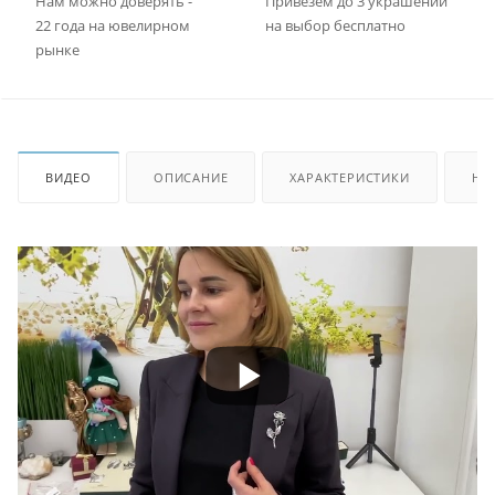
Нам можно доверять -
Привезем до 3 украшений
22 года на ювелирном
на выбор бесплатно
рынке
ВИДЕО
ОПИСАНИЕ
ХАРАКТЕРИСТИКИ
НА