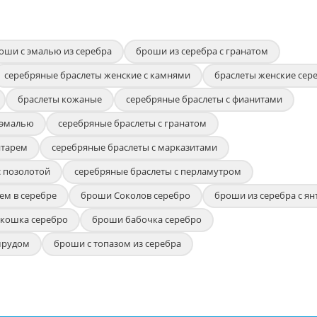
оши с эмалью из серебра
броши из серебра с гранатом
серебряные браслеты женские с камнями
браслеты женские сер
браслеты кожаные
серебряные браслеты с фианитами
 эмалью
серебряные браслеты с гранатом
нтарем
серебряные браслеты с марказитами
с позолотой
серебряные браслеты с перламутром
ем в серебре
броши Соколов серебро
броши из серебра с я
кошка серебро
броши бабочка серебро
мрудом
броши с топазом из серебра