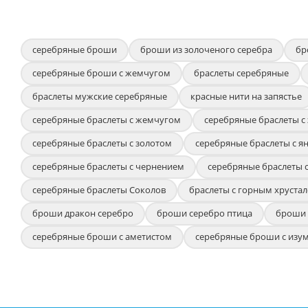
серебряные броши
броши из золоченого серебра
бр
серебряные броши с жемчугом
браслеты серебряные
браслеты мужские серебряные
красные нити на запястье
серебряные браслеты с жемчугом
серебряные браслеты с
серебряные браслеты с золотом
серебряные браслеты с я
серебряные браслеты с чернением
серебряные браслеты 
серебряные браслеты Соколов
браслеты с горным хрустал
броши дракон серебро
броши серебро птица
броши 
серебряные броши с аметистом
серебряные броши с изу