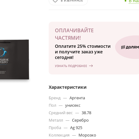
В на
В ИЗБРАННОЕ
ОПЛАЧИВАЙТЕ
ЧАСТЯМИ!
Оплатите 25% стоимости
и получите заказ уже
сегодня!
УЗНАТЬ ПОДРОБНЕЕ
Характеристики
Бренд
—
Аргента
Пол
—
унисекс
Средний вес
—
38.78
Металл
—
Серебро
Проба
—
Ag 925
Коллекция
—
Морозко