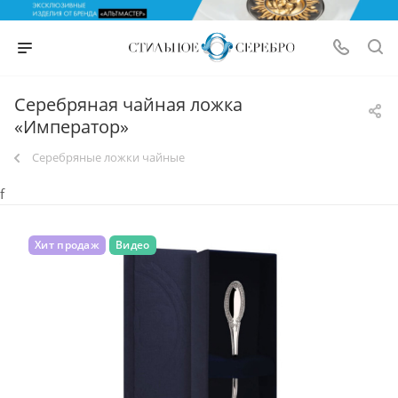
Серебряная чайная ложка
«Император»
Серебряные ложки чайные
f
Хит продаж
Видео