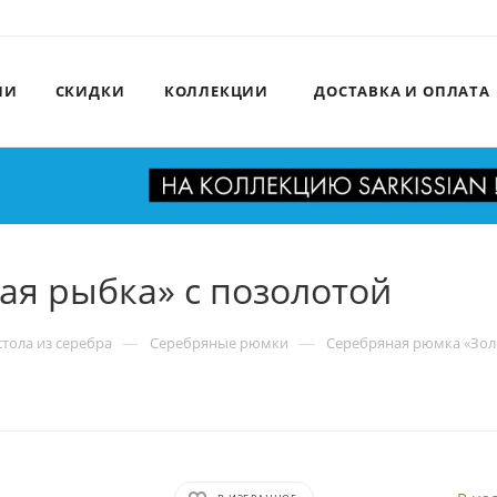
ИИ
СКИДКИ
КОЛЛЕКЦИИ
ДОСТАВКА И ОПЛАТА
ая рыбка» с позолотой
—
—
тола из серебра
Серебряные рюмки
Серебряная рюмка «Зол