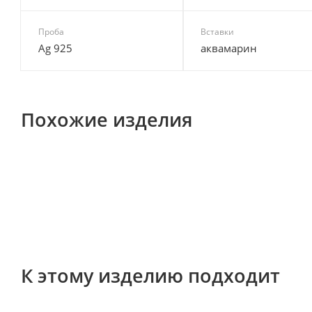
Проба
Вставки
Ag 925
аквамарин
Похожие изделия
К этому изделию подходит