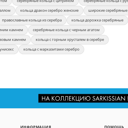
атом
серебряные кольца с цитрином
серебряные кольца с р
раллом
кольца дракон серебро женские
широкие серебряные
православные кольца из серебра
кольца дорожка серебряные
синим камнем
серебряные кольца с черным агатом
озовым камнем
кольца с горным хрусталем в серебре
унисекс
кольца с марказитами серебро
ИНФОРМАЦИЯ
ПОМОЩЬ