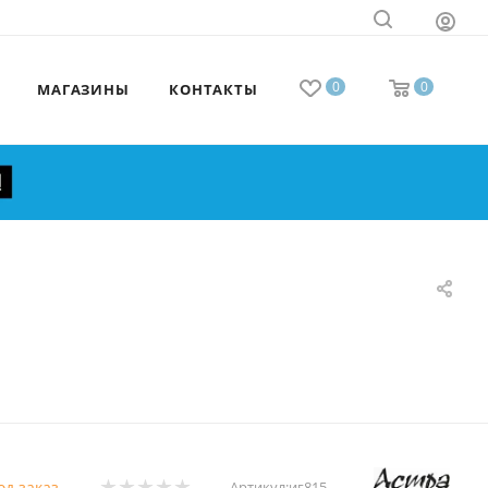
0
0
МАГАЗИНЫ
КОНТАКТЫ
од заказ
Артикул:
иг815