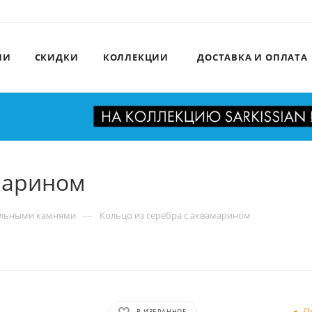
ИИ
СКИДКИ
КОЛЛЕКЦИИ
ДОСТАВКА И ОПЛАТА
амарином
—
альными камнями
Кольцо из серебра с аквамарином
П
В ИЗБРАННОЕ