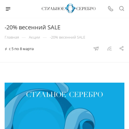
-20% весенний SALE
—
—
Главная
Акции
-20% весенний SALE
с 5 по 8 марта