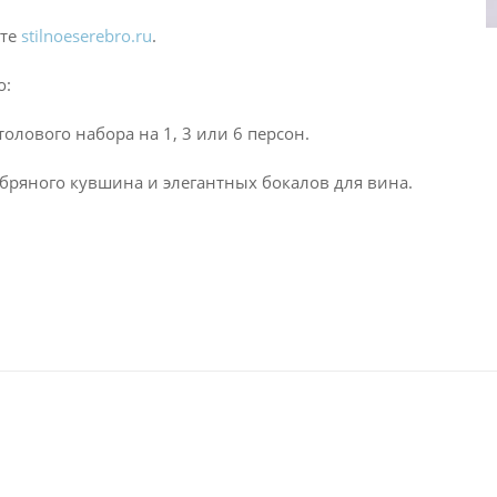
йте
stilnoeserebro.ru
.
о:
олового набора на 1, 3 или 6 персон.
ебряного кувшина и элегантных бокалов для вина.