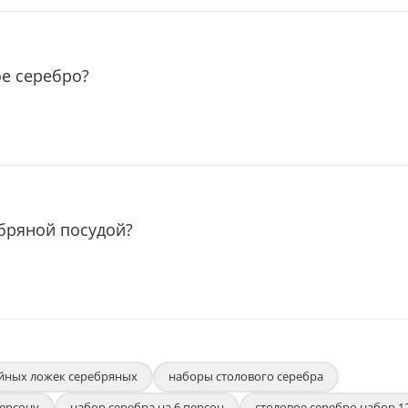
ое серебро?
ебряной посудой?
йных ложек серебряных
наборы столового серебра
персону
набор серебра на 6 персон
столовое серебро набор 1