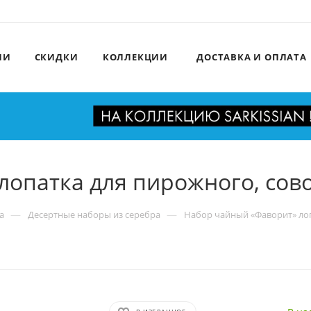
ИИ
СКИДКИ
КОЛЛЕКЦИИ
ДОСТАВКА И ОПЛАТА
опатка для пирожного, сово
—
—
а
Десертные наборы из серебра
Набор чайный «Фаворит» лоп